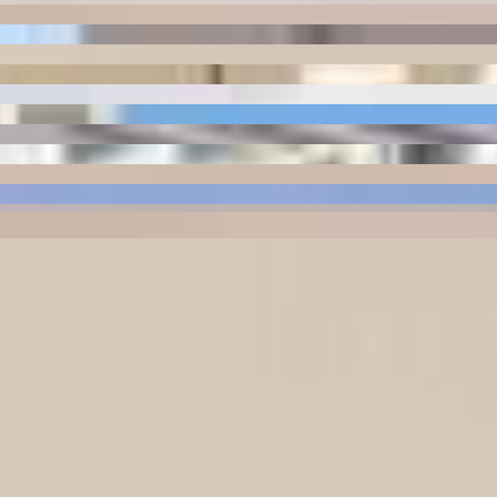
n Home Club
PRD-0004