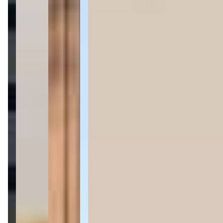
2 quartos
2 quartos
Sendo 1 suíte
Sendo 1 suíte
2 banheiros
2 banheiros
1 vaga
1 vaga
66 m² priv.
66 m² priv.