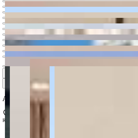
Ver todas
13
13
13 fotos
Apartamento à venda no Condomínio Lyo
Rua Felipe Sestren - Perequê - Porto Belo - SC