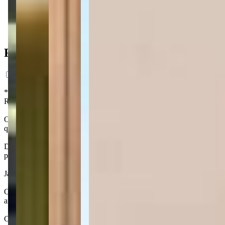
400m do mar
400m do mar
Ficha do Imóvel
*Preço estimado com base em análise de mercado, com caráter exclusi
Registro da Incorporação. Os interessados em adquirir unidades no fut
O Lyon Home Club é um verdadeiro paraíso para quem busca um empre
quem quer celebrar ou relaxar.
Dividido em 2 torres, o condomínio possui uma piscina de 72m² entre
pet, o espaço destinados à eles tem mais de 220 m², assim todos pode
Já os apartamentos do Lyon são de 2 quartos, sendo 1 deles suíte. T
O Lyon Home Club está localizado em Perequê, o principal bairro de P
areia extensa e bem arborizada. O bairro está a 4 km do Centro da ci
Com grande potencial de valorização, a região tem recebido diversos i