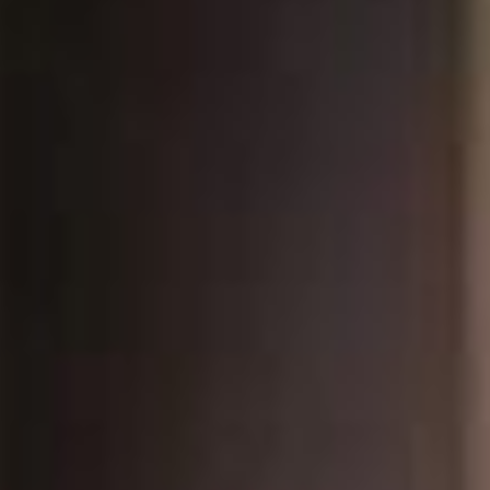
to somente poderá ser ofertado à venda a partir da emissão do
As imagens são meramente ilustrativas.
m apartamentos e studios de 1 a 2 quartos, com 43 a 71 m².
do a locação, AirBNB e revenda.
piscina adulto/infantil, hidromassagem, lounges gourmet, fireplace,
ssui uma das praias mais belas da região, com uma faixa de areia
Rio Perequê.
físico-espacial de Porto Belo, que busca revitalizar a cidade e a orla