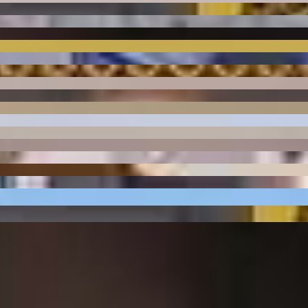
240
PRD-0120