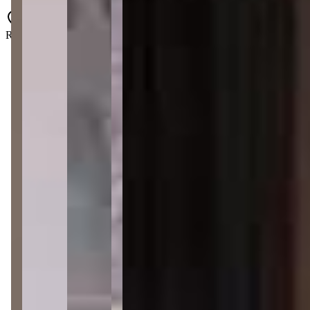
Rua Leonor Baron - Perequê - Porto Belo - SC - 88210-000
1 quarto
1 quarto
1 banheiro
1 banheiro
1 vaga
1 vaga
43 m² priv.
43 m² priv.