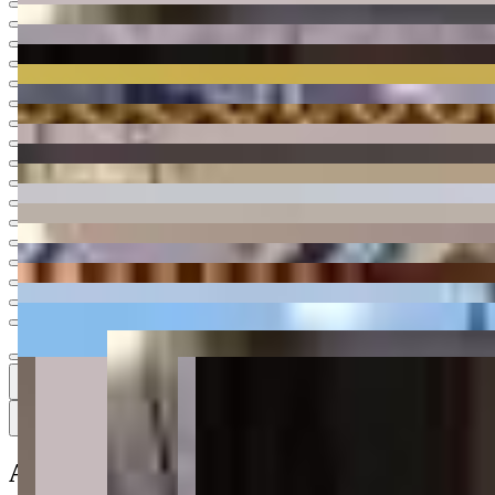
Ver todas
19
19
19 fotos
Mapa
Apartamento à venda no Condomínio Hub