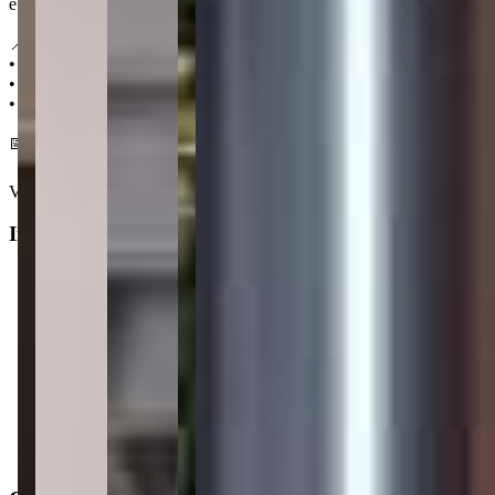
e que promete atrair mais turistas e maior circulação para a região.
📍 Localização:
• 900 m da Praia do Perequê
• 500 m da FarmaCiclus
• 550 m do Supermercado Myatã
📅 Entrega em setembro 2027
Ver mais
Informações principais
Tipo do imóvel
:
Apartamento
Finalidade
:
Residencial
Operação
:
Venda
Status do imóvel
:
Usado
Situação de ocupação
:
Desocupado