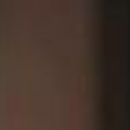
vamente informativo. Nos termos da lei nº 4.591/64, este empreendimen
uro poderão formalizar o interesse através de um contrato de reserva. 
ra Le Prime. Pensado para o novo consumidor, o residencial conta co
tado para otimizar o retorno de investimento dos compradores, facilitan
avanderia compartilhada OMO, coworking/café, mini mercado, pet place, 
o. Procurado por sua tranquilidade e praticidade de acesso, Perequê po
e fica ao lado da Meia Praia, em Itapema, ambos separados apenas pelo 
nvestimentos públicos e privados, como o Master Plan, um planejamento 