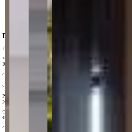
400m do mar
400m do mar
Ficha do Imóvel
*Preço estimado com base em análise de mercado, com caráter exclusi
Registro da Incorporação. Os interessados em adquirir unidades no fut
O Hub240 é um empreendimento inovador e contemporâneo da construto
Com soluções pensadas para facilitar o dia a dia, o Hub240 foi proje
Para maior conforto dos residentes ou hóspedes, o edifício oferece l
playground, crossfit e mais.
O Hub240 está localizado em Perequê, o principal bairro de Porto Bel
extensa e bem arborizada. O bairro está a 4 km do Centro da cidade 
Com grande potencial de valorização, a região tem recebido diversos i