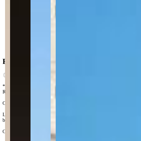
83 m² priv.
83 m² priv.
3.938m do mar
3.938m do mar
Ficha do Imóvel
*Preço estimado com base em análise de mercado, com caráter exclusi
Registro da Incorporação. Os interessados em adquirir unidades no fut
O AP Towers Porto Belo é um empreendimento completo e grandioso da 
Lá, os residentes poderão desfrutar de piscinas, academia, fireplace, 
brinquedoteca e mais.
Os apartamentos do AP Towers Porto Belo são espaçosos e confortáveis