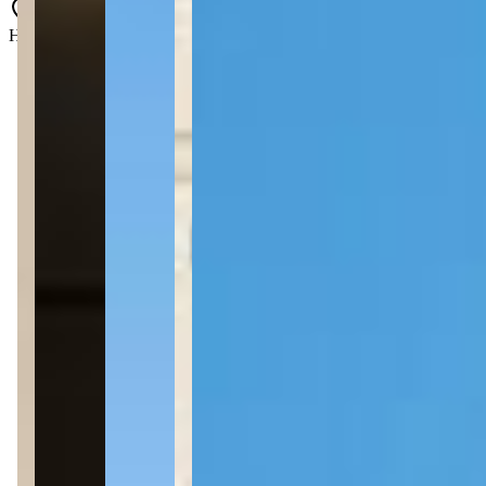
Hironildo Conceição dos Santos - Perequê - Porto Belo - SC
2 quartos
2 quartos
Sendo 1 suíte
Sendo 1 suíte
1 banheiro
1 banheiro
2 vagas
2 vagas