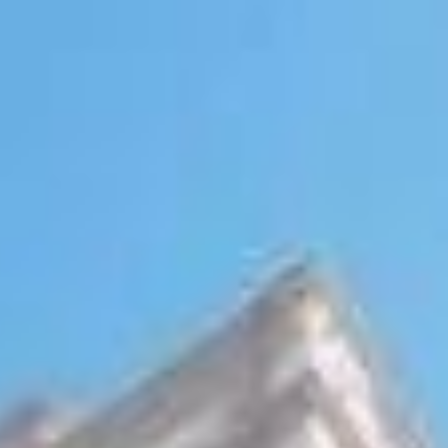
 de acesso, Perequê possui uma das praias mais belas da região, com
arados apenas pelo Rio Perequê.
físico-espacial de Porto Belo, que busca revitalizar a cidade e a orla