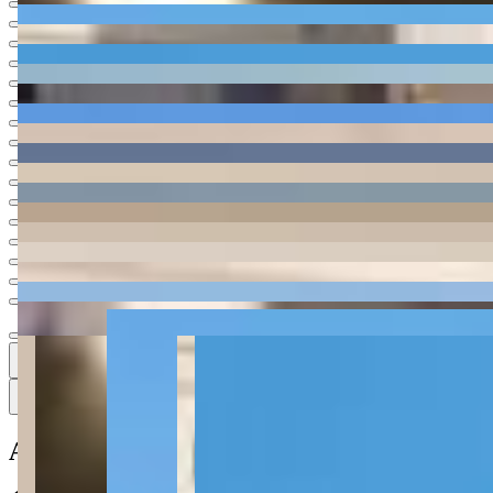
Ver todas
18
18
18 fotos
Mapa
Apartamento à venda no Condomínio AP T