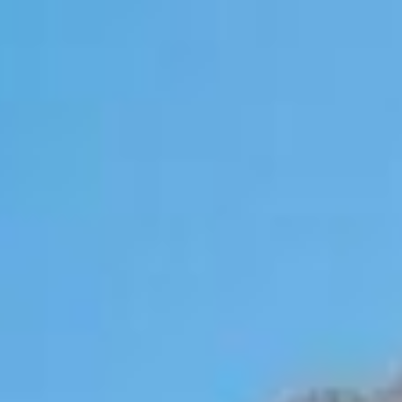
al bairro de Porto Belo. Procurado por sua tranquilidade e praticidade
 Centro da cidade e fica ao lado da Meia Praia, em Itapema, ambos sep
nvestimentos públicos e privados, como o Master Plan, um planejamento 