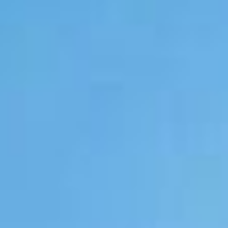
to somente poderá ser ofertado à venda a partir da emissão do
As imagens são meramente ilustrativas.
de lazer de mais de 6.900 m² de extensão.
estas, espaço beleza, salas de massagem, bistrô, cinema, saunas,
a com churrasqueira.