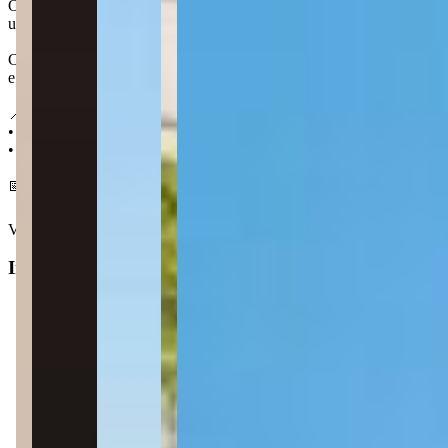
O AP Towers Porto Belo Torre 1 está localizado em Perequê, o princip
uma faixa de areia extensa e bem arborizada. O bairro está a 4 km do
Com grande potencial de valorização, a região tem recebido diversos i
e que promete atrair mais turistas e maior circulação para a região.
📍 Localização:
• 700 m da Praia do Perequê
• 1,5 km do Parque Aquático Porto das Águas
📅 Entrega em dezembro 2029
Ver mais
Informações principais
Tipo do imóvel
:
Apartamento
Finalidade
:
Residencial
Operação
:
Venda
Status do imóvel
:
Usado