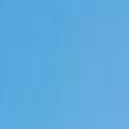
vamente informativo. Nos termos da lei nº 4.591/64, este empreendimen
uro poderão formalizar o interesse através de um contrato de reserva. 
construtora AP. Com 3 torres residenciais, ele oferece uma estrutura 
playground, quadra esportiva, espaço gourmet, espaço zen, 7 salões de f
, com 83 a 92 m² de área privativa, 3 quartos, sendo 1 suíte, e sacad