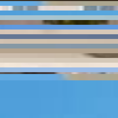
owers Porto Belo Torre 1
PRD-0219