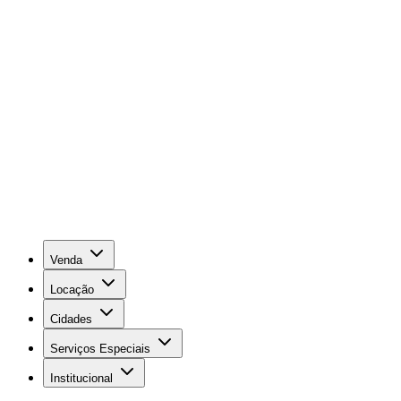
Venda
Locação
Cidades
Serviços Especiais
Institucional