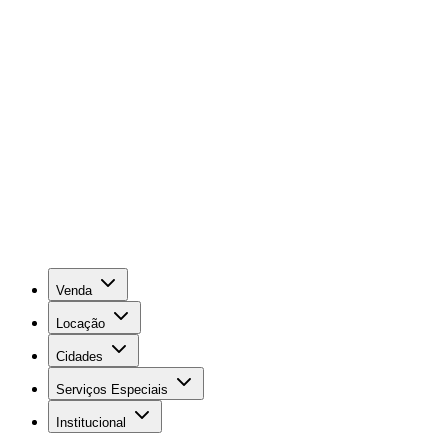
Venda
Locação
Cidades
Serviços Especiais
Institucional