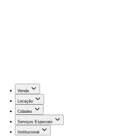
Venda
Locação
Cidades
Serviços Especiais
Institucional