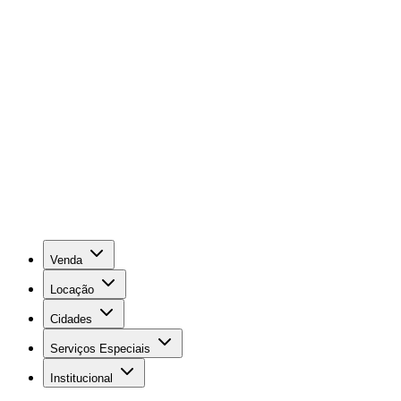
Venda
Locação
Cidades
Serviços Especiais
Institucional