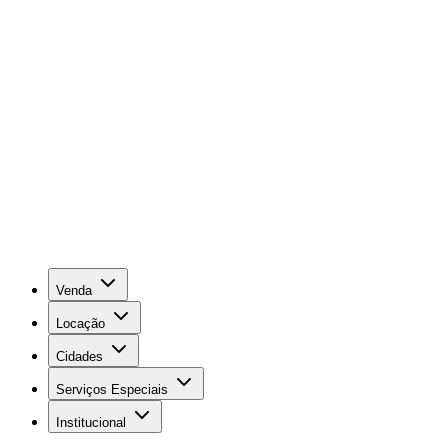
Venda
Locação
Cidades
Serviços Especiais
Institucional