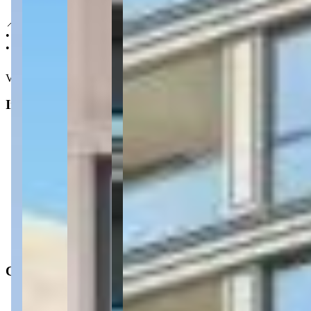
📍 Localização:
• 1,2 km do Koch Atacadista
• 1,1 km da Farmácia Exclusiva
Ver mais
Informações principais
Tipo do imóvel
:
Apartamento
Finalidade
:
Residencial
Operação
:
Venda
Status do imóvel
:
Usado
Situação de ocupação
:
Desocupado
Características
Distância do mar
:
2.241m