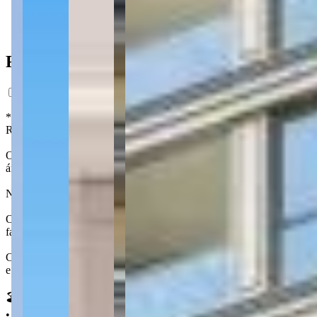
2.241m do mar
Ficha do Imóvel
*Preço estimado com base em análise de mercado, com caráter exclusi
Registro da Incorporação. Os interessados em adquirir unidades no fut
O Residence Vancouver Coast é um empreendimento completo com toda 
área privativa, 2 a 3 quartos, living, cozinha, lavabo, área de serviço
No lazer, o Vancouver Coast oferece piscina adulto e infantil, pet pla
O Residence Vancouver Coast está localizado em Perequê, o principal 
faixa de areia extensa e bem arborizada. O bairro está a 4 km do Cen
Com grande potencial de valorização, a região tem recebido diversos i
e que promete atrair mais turistas e maior circulação para a região.
🏖️ Características:
• Vista mar