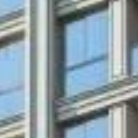
vamente informativo. Nos termos da lei nº 4.591/64, este empreendimen
uro poderão formalizar o interesse através de um contrato de reserva. 
segurança, conforto e lazer que você merece, tudo isso a poucos metr
 e sacada com churrasqueira.
ce, playground, academia, salão de festas, espaço gourmet, sala de jogos
bairro de Porto Belo. Procurado por sua tranquilidade e praticidade d
tro da cidade e fica ao lado da Meia Praia, em Itapema, ambos separado
nvestimentos públicos e privados, como o Master Plan, um planejamento 