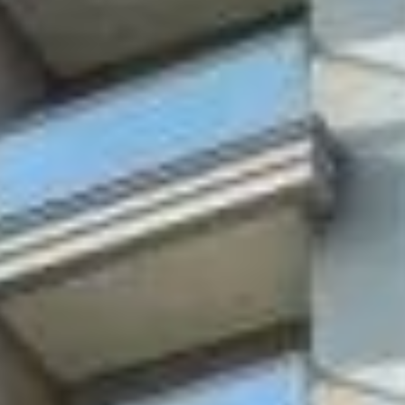
to somente poderá ser ofertado à venda a partir da emissão do
As imagens são meramente ilustrativas.
os da praia. Seus apartamentos têm vista para o mar, 78 a 108 m² de
 e brinquedoteca.
e acesso, Perequê possui uma das praias mais belas da região, com uma
s apenas pelo Rio Perequê.
físico-espacial de Porto Belo, que busca revitalizar a cidade e a orla