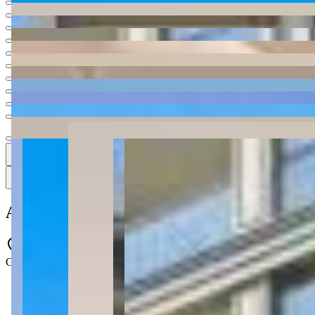
Ver todas
12
12
12 fotos
Mapa
Apartamento à venda no Condomínio Resi
Gaudêncio Campos - Perequê - Porto Belo - SC
2 quartos