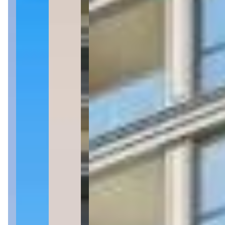
2 quartos
Sendo 2 suítes
Sendo 2 suítes
2 banheiros
2 banheiros
1 vaga
1 vaga
78 m² priv.
78 m² priv.
2.241m do mar