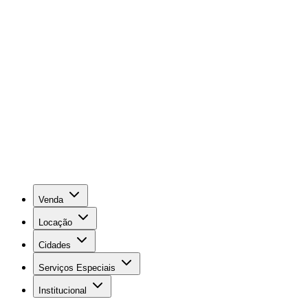
Venda
Locação
Cidades
Serviços Especiais
Institucional