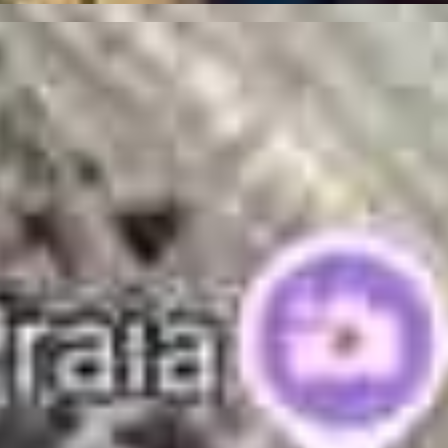
ani
PRD-0279
C - 88210-000