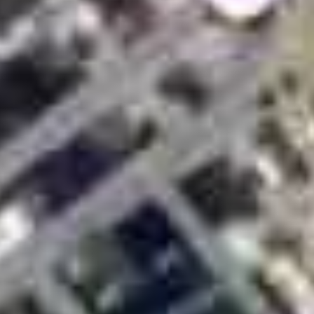
vamente informativo. Nos termos da lei nº 4.591/64, este empreendimen
uro poderão formalizar o interesse através de um contrato de reserva. 
quê, em Porto Belo. Com 34 pavimentos e 72 apartamentos de alto padr
om churrasqueira.