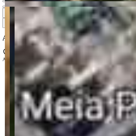
3
3 fotos
Mapa
Apartamento à venda no Condomínio Dom
Avenida Hironildo Conceição dos Santos - Perequê - Porto Belo - S
3 quartos
3 quartos
3 banheiros
3 banheiros
2 vagas