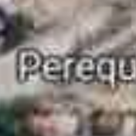
piscina adulto e infantil, espaço gourmet, salão de festas, sauna e
 ideais para reunir amigos ou aproveitar o tempo com a família.
e de vida e sustentabilidade.
aixa de areia extensa, áreas arborizadas e infraestrutura completa,
e combustível, escolas e restaurantes, tudo a poucos minutos do
l para famílias e atividades ao ar livre.
eceberá uma unidade do Hard Rock, ampliando o potencial turístico e