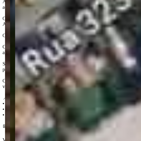
A área de lazer se distribui em 2 pavimentos e totaliza 632 m², com am
academia equipada.
Outros ambientes que completam a experiência e agregam mais comodid
Além disso, a estrutura de circulação inclui 2 elevador sociais e um de
O nome Domani, que em italiano significa "amanhã", expressa a essênci
O Domani está localizado no bairro Perequê, em Porto Belo, uma das reg
além de estar a apenas 4 km do Centro.
Situado na Avenida Hironildo Conceição dos Santos, o entorno oferec
prédio. O empreendimento também está próximo ao Parque da Lagoa do P
Outro ponto estratégico é a proximidade com o píer de Itapema, que p
valorizando ainda mais a região. Além disso, Perequê faz limite com 
📍 Localização:
• 650 m da Praia de Perequê
• 1,2 km do Píer Oporto
• 1,5 km do Parque da Lagoa do Perequê
📅 Entrega em dezembro 2031
Ver mais