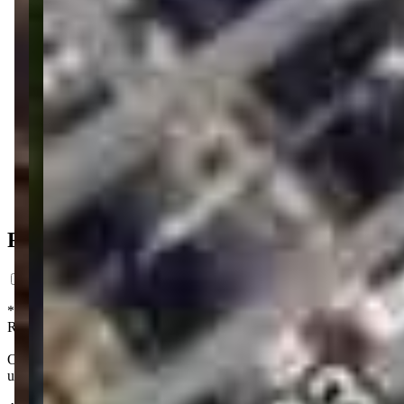
2 vagas
126 m² priv.
126 m² priv.
3.185m do mar
3.185m do mar
Ficha do Imóvel
*Preço estimado com base em análise de mercado, com caráter exclusi
Registro da Incorporação. Os interessados em adquirir unidades no fut
O Domani é um empreendimento da WSelent localizado no bairro Pere
unidade possui também 2 vagas de garagem e há opções de varanda c