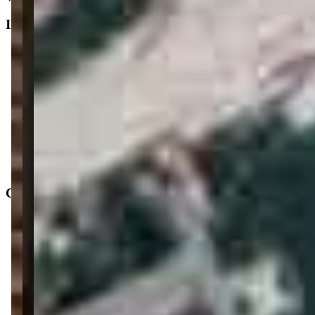
Informações principais
Tipo do imóvel
:
Apartamento
Finalidade
:
Residencial
Operação
:
Venda
Status do imóvel
:
Usado
Situação de ocupação
:
Desocupado
Características
Distância do mar
:
3.185m
Área privativa
:
126 m²
3
Dormitórios
3
Banheiros