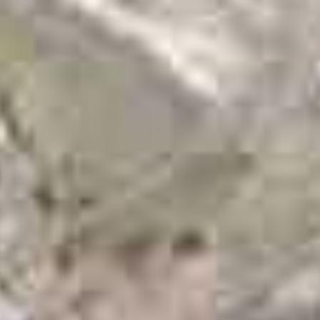
to somente poderá ser ofertado à venda a partir da emissão do
As imagens são meramente ilustrativas.
ão, as plantas variam de 126 a 272 m², todas com 3 quartos. Cada