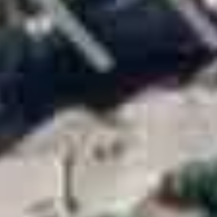
bientes planejados para diferentes estilos de uso. Os destaques incluem 
ade são o espaço wine, o home bar, a brinquedoteca e a sala de jogos,
 serviço.
a do projeto: um olhar voltado para o futuro, com equilíbrio, qualidad
iões mais valorizadas do litoral catarinense. O bairro se destaca pela f
e uma ampla rede de serviços, como supermercados, farmácias, postos d
erequê, área verde com opções de lazer e contato com a natureza, idea
assará por uma revitalização como parte do Master Plan da cidade, e r
a famosa Meia Praia, dividindo com ela o curso do Rio Perequê.