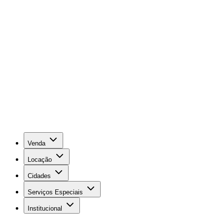
Venda
Locação
Cidades
Serviços Especiais
Institucional