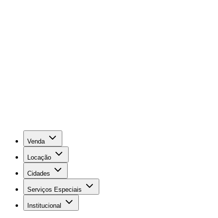
Venda
Locação
Cidades
Serviços Especiais
Institucional