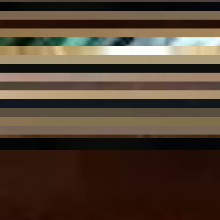
za Residence
PRD-0541