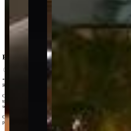
163 m² priv.
163 m² priv.
6.644m do mar
6.644m do mar
Ficha do Imóvel
*Preço estimado com base em análise de mercado, com caráter exclusi
Registro da Incorporação. Os interessados em adquirir unidades no fut
O Veneza Residence, idealizado pela Santana, está localizado na Meia
torre única possui dois apartamentos por andar, garantindo exclusivi
segurança por porteiro eletrônico, portão automatizado e iluminação 
O projeto inclui uma estrutura de lazer completa, com salão de festas
piscina. No quesito relaxamento, o condomínio oferece um spa com d