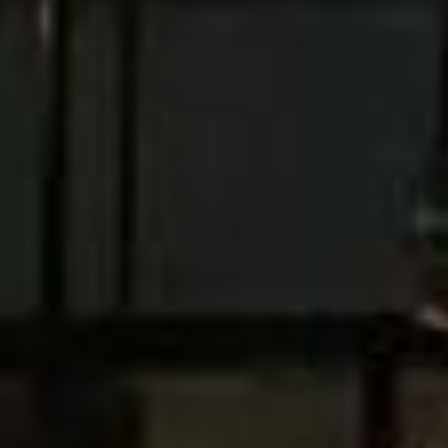
ferece uma sala dedicada, proporcionando uma experiência completa.
endo-se até a BR-101 e englobando os bairros Castelo Branco e
ao de Balneário Camboriú.
qualidade de vida, com infraestrutura completa para prática de
aqui oferecem plantas espaçosas, grandes áreas de lazer e elevadores
ermercados como Koch e Ofertão, e shoppings como Andorinha e Russi &