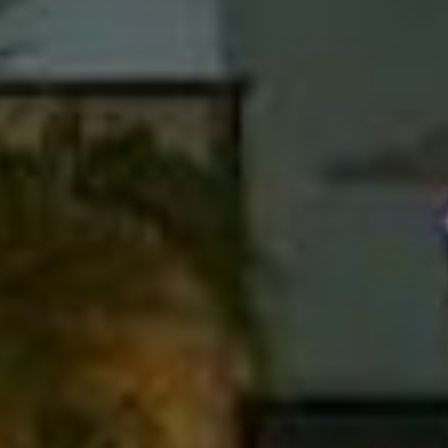
vamente informativo. Nos termos da lei nº 4.591/64, este empreendimen
uro poderão formalizar o interesse através de um contrato de reserva. 
 Praia, em Itapema, e oferece unidades prontas para morar de 163 m² c
dade e conforto, além de disponibilizar três vagas de garagem por uni
com sensor de presença.
, sala de jogos e academia equipada, atendendo a diversas necessidades 
ois ofurôs e uma sauna, além de uma piscina aquecida que complementa