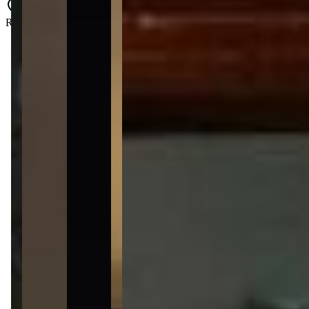
Rua 323 B - Meia Praia - Itapema - SC - 88220-000
4 quartos
4 quartos
Sendo 4 suítes
Sendo 4 suítes
4 banheiros
4 banheiros
3 vagas
3 vagas