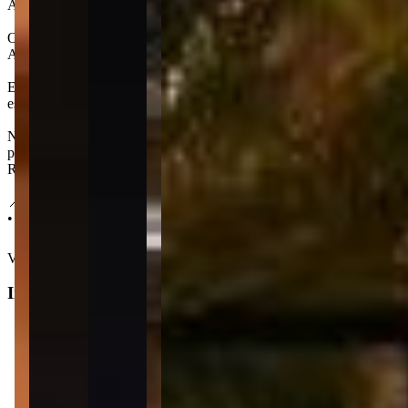
A área externa conta com um amplo deck e um quiosque, ideais para 
O Veneza Residence está localizado na Meia Praia, em Itapema, uma r
Andorinha, a Meia Praia se destaca por suas ruas largas e avenidas 
Este bairro proporciona aos moradores uma variedade gastronômica ric
esportes, ciclovia, academias ao ar livre e quadras ao longo dos 4,5 k
No aspecto imobiliário, Meia Praia é um dos principais polos de Itap
privativos, agregando valor e sofisticação. O bairro também concent
Russi.
📍 Localização:
• 900 m do Parque das Capivaras
Ver mais
Informações principais
Tipo do imóvel
:
Apartamento
Finalidade
:
Residencial
Operação
: