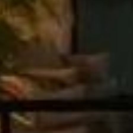
momentos ao ar livre. Para quem gosta de cinema, o empreendimento o
egião que combina a beleza da praia com a praticidade urbana. Estend
comerciais, como a Nereu Ramos, oferecendo um estilo de vida similar 
a e a praia mais procurada de Itapema. O bairro é reconhecido por sua 
m de orla.
ema, com lançamentos imobiliários de alto padrão. Os empreendimentos 
ra importantes serviços, incluindo as principais escolas, redes de sup