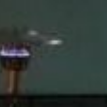
to somente poderá ser ofertado à venda a partir da emissão do
As imagens são meramente ilustrativas.
om 4 suítes e ampla sacada com churrasqueira a carvão. O edifício de
dade. Nas áreas comuns, o empreendimento conta com sistema de
de bem-estar. Para o público infantil, há uma brinquedoteca e uma
 as áreas de convivência.