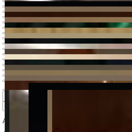
Ver todas
18
18
18 fotos
Mapa
Apartamento à venda no Condomínio Vene