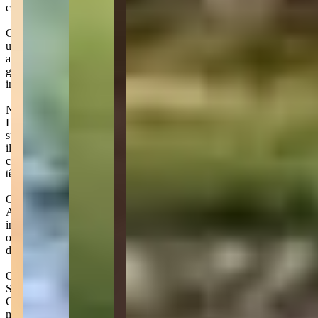
conforto térmico e vistas privilegiadas​.
Com duas torres residenciais, o Terra All Resort disponibiliza
unidades que variam entre 110 e 931 m². As opções incluem
apartamentos com varandas e vistas para o campo de golfe, unidades
garden e coberturas. O empreendimento também oferece
infraestrutura diferenciada, como piscinas privativas.
No clube All Resort, o primeiro clube internacional da América
Latina, as áreas de lazer incluem quadras esportivas de alto nível,
spa e academia. Além disso, há o Golf Center, com campo de golfe
iluminado, e o Lagoon, que conta com parque aquático e piscina
com praia artificial. Para completar, o espaço conta com quadras de
tênis, pista de skate e playground, entre outras opções​.
O empreendimento também oferece um centro comercial, o Shops
All Resort, que reúne lojas, restaurantes e serviços em um ambiente
integrado ao térreo das torres. Esse espaço foi concebido para
oferecer praticidade e transformar o cotidiano em uma experiência
dinâmica e funcional​.
O Terra All Resort está localizado em Porto Belo, litoral norte de
Santa Catarina. O condomínio conta com localização afastada do
Centro da cidade, projetado para passar tranquilidade e calmaria aos
moradores.