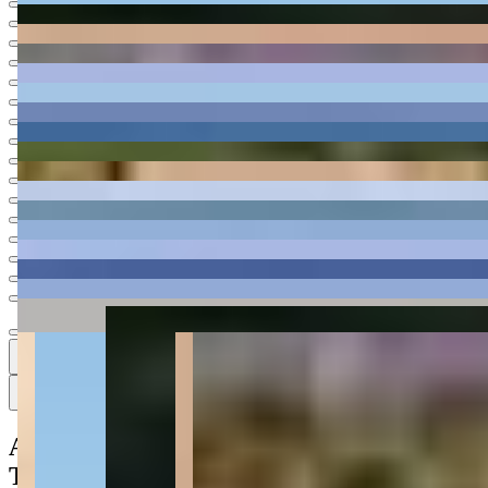
Ver todas
18
18
18 fotos
Mapa
Apartamento à venda no Condomínio
Terra All Resort
PRD-0051