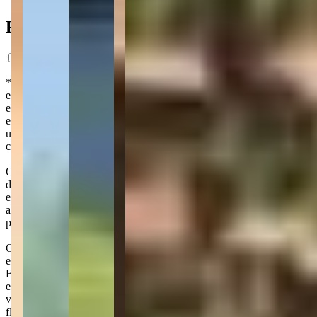
Ficha do Imóvel
*Preço estimado com base em análise de mercado, com caráter
exclusivamente informativo. Nos termos da lei nº 4.591/64, este
empreendimento somente poderá ser ofertado à venda a partir da
emissão do Registro da Incorporação. Os interessados em adquirir
unidades no futuro poderão formalizar o interesse através de um
contrato de reserva. As imagens são meramente ilustrativas.
O Terra All Resort é um empreendimento localizado no complexo
do All Resort, em Porto Belo. Desenvolvido pela All Wert, o
empreendimento integra áreas de moradia, lazer e serviços em um
ambiente pensado para promover bem-estar e conveniência​ cercado
pelas montanhas.
O projeto arquitetônico foi desenvolvido pelos renomados
escritórios Miguel Pinto Guimarães Arquitetos Associados e
Bernardes Arquitetura, enquanto o paisagismo ficou a cargo do
escritório JA8 Arquitetura Viva. A proposta, com design biofílico,
valoriza o uso de áreas verdes, com destaque para as fachadas com
floresta vertical e os amplos terraços ajardinados, que oferecem