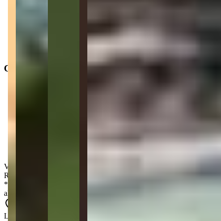
Operação
:
Venda
Status do imóvel
:
Usado
Situação de ocupação
:
Desocupado
Características
Área privativa
:
146 m²
2
Dormitórios
2
Suítes
2
Banheiros
Valor de venda
:
R$
3.650.000,00
*
Os preços, disponibilidades e condições de pagamento poderão ser
alterados sem prévia comunicação.
Localização aproximada