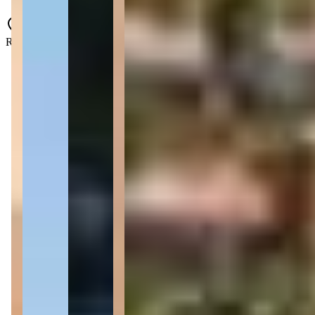
Rua Santos Dumont - All Resort - Porto Belo - SC
2 quartos
2 quartos
Sendo 2 suítes
Sendo 2 suítes
2 banheiros
2 banheiros
146 m² priv.
146 m² priv.