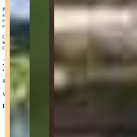
Para facilitar a chegada e saída dos residentes, o condomínio está a
apenas 2 km do Aeroporto Costa Esmeralda, que oferece acesso
exclusivo com pista homologada para aviões particulares e
executivos.
Outro ponto importante é a proximidade com a BR-101, a via que
leva às principais cidades próximas, como Florianópolis e Balneário
Camboriú.
📍 Localização:
• 2 km do Aeroporto Costa Esmeralda
• 10 km do Acesso principal de Pt. Belo
📅 Entrega em dezembro 2030
Ver mais
Informações principais
Tipo do imóvel
:
Apartamento
Finalidade
:
Residencial