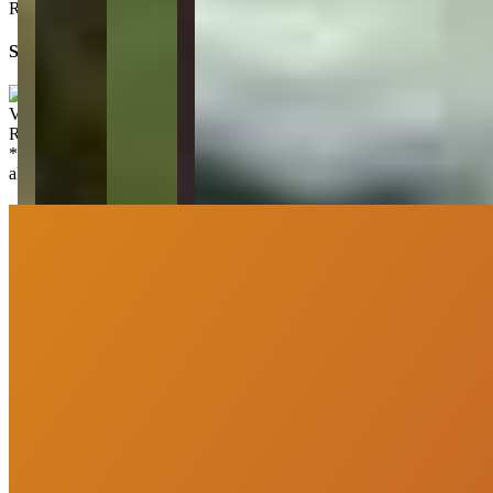
Rua Santos Dumont - All Resort - Porto Belo - SC
Simule seu financiamento direto em um banco parceiro
Valor de venda
:
R$
3.650.000,00
*
Os preços, disponibilidades e condições de pagamento poderão ser
alterados sem prévia comunicação.
PortoUp Investimentos Imobiliários
“
Olá, tudo bom? Somos da PortoUp Investimentos Imobiliários e
estamos aqui pra te ajudar!
”
Me chame no WhatsApp
Deixe uma mensagem
Agendar Visita
Mais informações
Nossa marca