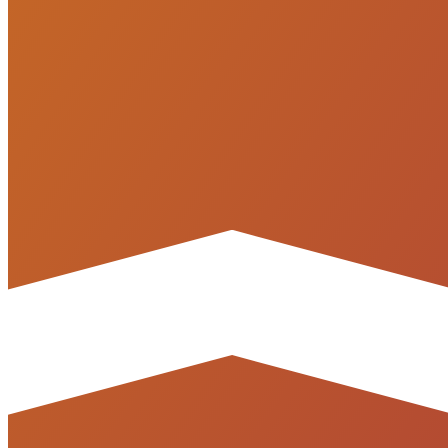
Atendimento Geral
(47) 3430-0313
Atendimento Geral
atendimento@portoupimoveis.com.br
Relacionamento com Cliente
sac@portoupimoveis.com.br
Redes sociais
©
2026
-
PortoUp Investimentos Imobiliários
.
Todos os direitos
reservados.