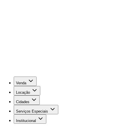
Venda
Locação
Cidades
Serviços Especiais
Institucional