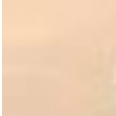
PortoUp: inteligência imobiliária para viver e investir com
segurança.
Links do site
Imóveis à venda
Imóveis para alugar
Quem somos
Localização
Fale conosco