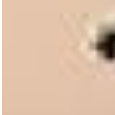
Atendimento Geral
atendimento@portoupimoveis.com.br
Relacionamento com Cliente
sac@portoupimoveis.com.br
Redes sociais
©
2026
-
PortoUp Investimentos Imobiliários
.
Todos os direitos
reservados.
Política de Privacidade
Termos de Uso
Desenvolvido por