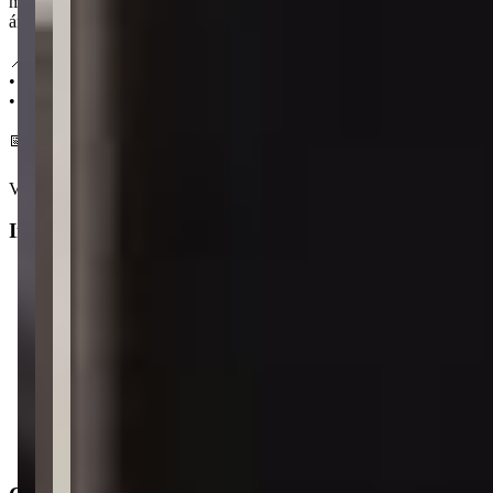
mais opções de deslocamento e comodidade para quem reside na
área.
📍 Localização:
• 1,6 km da Meia Praia
• 250 m do Supermercados Koch
📅 Entrega em dezembro 2031
Ver mais
Informações principais
Tipo do imóvel
:
Apartamento
Finalidade
:
Residencial
Operação
:
Venda
Status do imóvel
:
Usado
Situação de ocupação
:
Desocupado