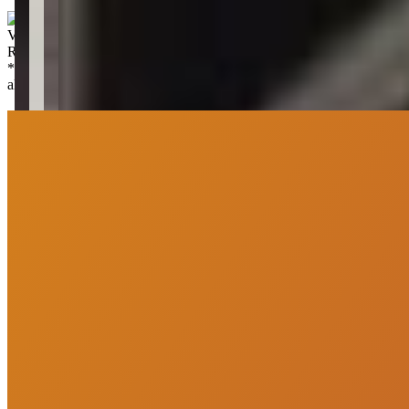
Valor de venda
:
R$
250.000,00
*
Os preços, disponibilidades e condições de pagamento poderão ser
alterados sem prévia comunicação.
PortoUp Investimentos Imobiliários
“
Olá, tudo bom? Somos da PortoUp Investimentos Imobiliários e
estamos aqui pra te ajudar!
”
Me chame no WhatsApp
Deixe uma mensagem
Agendar Visita
Imóveis similares
Você também vai curtir
Imóveis similares por bairro e características principais do imóvel.