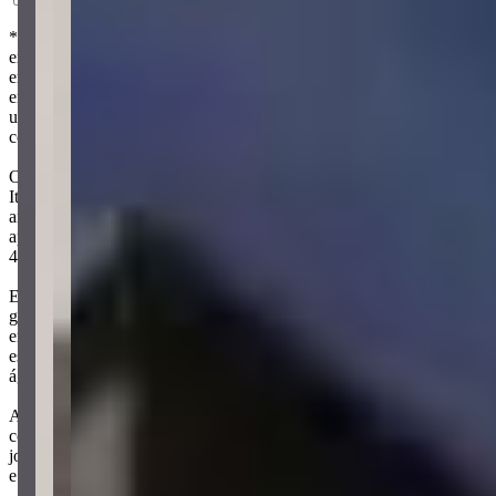
*Preço estimado com base em análise de mercado, com caráter
exclusivamente informativo. Nos termos da lei nº 4.591/64, este
empreendimento somente poderá ser ofertado à venda a partir da
emissão do Registro da Incorporação. Os interessados em adquirir
unidades no futuro poderão formalizar o interesse através de um
contrato de reserva. As imagens são meramente ilustrativas.
O Stern Residenz é um empreendimento localizado no Morretes, em
Itapema, idealizado pela Engelmann Engenharia. A torre única de 15
andares conta com 75 apartamentos, sendo 5 por andar. Os
apartamentos possuem 2 quartos, incluindo uma suíte, e áreas entre
47 a 55 m². O projeto foi desenvolvido pelo escritório Alci Bubols.
Em relação aos apartamentos, esses possuem living integrado à área
gourmet com churrasqueira, piso em porcelanato e rebaixo de gesso
em todos os ambientes. A espera para ar condicionado tipo split já
está prevista, e cada unidade conta com medidores individuais de
água, luz e gás. O aquecimento é a gás, com previsão para boiler.
As áreas comuns estão no 7º andar, com um espaço de lazer
completo com mais de 530 m². O local inclui salão de festas, sala de
jogos, praça de fogo, piscina adulta e infantil, além de fitness center
e playground.