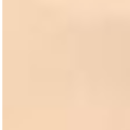
40 m² priv.
40 m² priv.
4.462m do mar
4.462m do mar
VEJA MAIS
Mais informações
Nossa marca