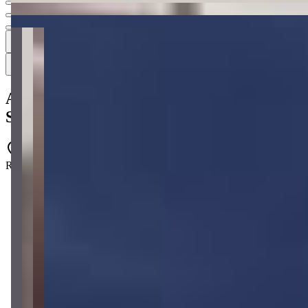
4
4 fotos
Mapa
Apartamento à venda no Condomínio
Stern Residenz
PRD-0343
Rua 406 G5 - Morretes - Itapema - SC
2 quartos
2 quartos
Sendo 1 suíte
Sendo 1 suíte