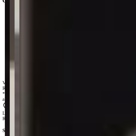
Características
Distância do mar
:
3.692m
Área privativa
:
47 m²
2
Dormitórios
1
Suíte
1
Banheiro
1
Vagas de garagem
Valor de venda
:
R$
250.000,00
*
Os preços, disponibilidades e condições de pagamento poderão ser
alterados sem prévia comunicação.
Localização aproximada
Rua 406 G5 - Morretes - Itapema - SC
Simule seu financiamento direto em um banco parceiro