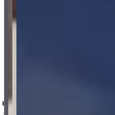
1 banheiro
1 banheiro
1 vaga
1 vaga
47 m² priv.
47 m² priv.
3.692m do mar
3.692m do mar
Ficha do Imóvel