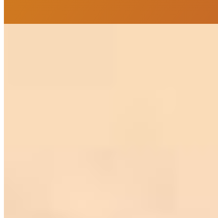
VEJA MAIS
Apartamento à venda no Condomínio Constantino I
R$
250.000
Ref:
PRD-0530
Morretes, Itapema
1 quarto
1 quarto
1 banheiro
1 banheiro
1 vaga
1 vaga