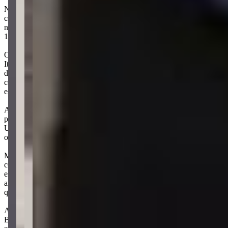
Na infraestrutura, o Stern Residenz possui térreo com fachada ativa
com a presença de salas comerciais, oferecendo 4 unidades para
negócios. Além disso, cada apartamento e sala comercial conta com
1 vaga de garagem.
O empreendimento Stern Residenz está localizado no Morretes, em
Itapema, uma região residencial tranquila e familiar. Morretes se
destaca como o principal bairro de Itapema, com acesso fácil ao
centro da cidade e às cidades vizinhas, além de contar com serviços
essenciais próximos.
A 1,6 km da Meia Praia, o empreendimento oferece fácil acesso à
praia. O Stern Residenz também fica a apenas 400 m da Academia
UFit e 250 m do Supermercado Koch, garantindo fácil acesso a
opções de bem estar e compras.
Moradores do Morretes desfrutam de um perfil familiar e seguro,
com diversas opções de lazer e infraestrutura. A Praça do Morretes
está a 800 m do empreendimento, ideal para momentos de lazer ao
ar livre. A região é crescente e atrai investidores interessados em
qualidade de vida.
A localização do Stern Residenz é estratégica, com fácil acesso à
BR-101 e a 1,1 km do Komprão Koch Atacadista, oferecendo ainda