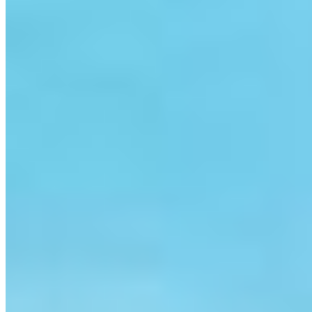
Atendimento Geral
(47) 3430-0313
Atendimento Geral
atendimento@portoupimoveis.com.br
Relacionamento com Cliente
sac@portoupimoveis.com.br
Redes sociais
©
2026
-
PortoUp Investimentos Imobiliários
.
Todos os direitos
reservados.
Política de Privacidade
Termos de Uso
Desenvolvido por