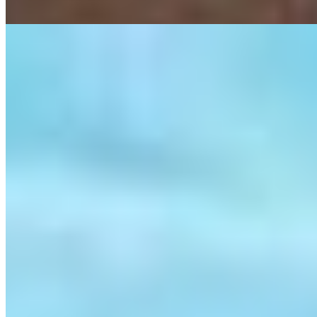
1.921m do mar
Apartamento à venda no Condomínio Cristal Park
R$
580.000
Ref:
PRD-0525
Tabuleiro dos Oliveiras, Itapema
2 quartos
2 quartos
Sendo 1 suíte
Sendo 1 suíte
1 banheiro
1 banheiro