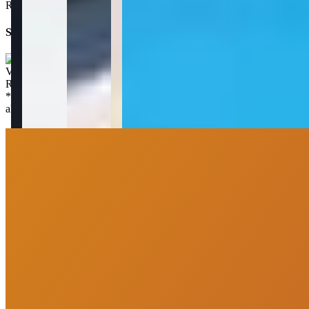
Rua 720 - Tabuleiro dos Oliveiras - Itapema - SC - 88220-000
Simule seu financiamento direto em um banco parceiro
Valor de venda
:
R$
580.000,00
*
Os preços, disponibilidades e condições de pagamento poderão ser
alterados sem prévia comunicação.
PortoUp Investimentos Imobiliários
“
Olá, tudo bom? Somos da PortoUp Investimentos Imobiliários e
estamos aqui pra te ajudar!
”
Me chame no WhatsApp
Deixe uma mensagem
Agendar Visita
Imóveis similares
Você também vai curtir
Imóveis similares por bairro e características principais do imóvel.