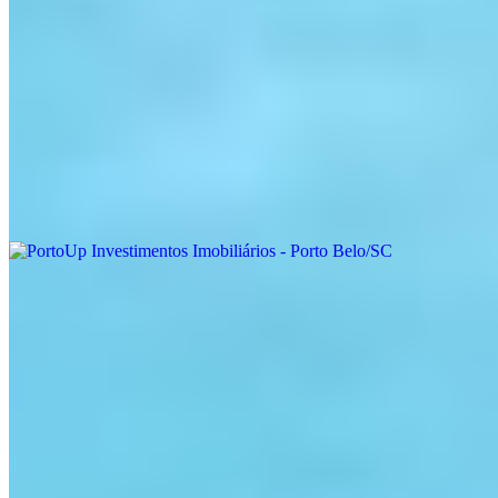
Localização
Fale conosco
Política de Privacidade
Termos de Uso
Onde estamos
PortoUp Investimentos Imobiliários - Porto Belo/SC
Porto Belo - SC
Ver localização
Entre em contato