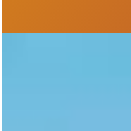
VEJA MAIS
Apartamento à venda no Condomínio Jade Garden Residence
R$
520.000
Ref:
PRD-0521
Tabuleiro dos Oliveiras, Itapema
1 quarto
1 quarto
Sendo 1 suíte
Sendo 1 suíte