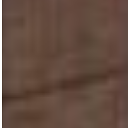
Tabuleiro dos Oliveiras, Itapema
1 quarto
1 quarto
1 banheiro
1 banheiro
1 vaga
1 vaga
50 m² priv.
50 m² priv.
1.921m do mar