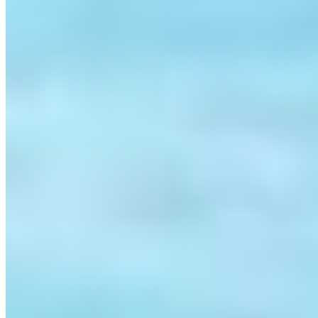
1 vaga
1 vaga
59 m² priv.
59 m² priv.
1.858m do mar
1.858m do mar
VEJA MAIS
Mais informações
Nossa marca