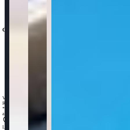
Status do imóvel
:
Usado
Situação de ocupação
:
Desocupado
Características
Distância do mar
:
1.123m
Área privativa
:
56 m²
2
Dormitórios
1
Banheiro
1
Vagas de garagem
Valor de venda
:
R$
580.000,00
*
Os preços, disponibilidades e condições de pagamento poderão ser
alterados sem prévia comunicação.
Localização aproximada