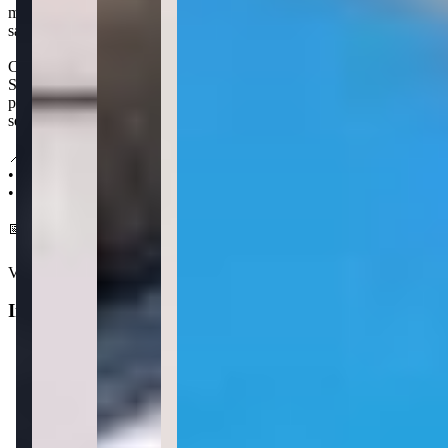
medidores individuais de água, luz e gás, piso em porcelanato,
sacadas com churrasqueira e infraestrutura para ar-condicionado.
Conectado ao centro de Itapema através da BR 101, o bairro do
Spazio Haja Residencial, Tabuleiro dos Oliveiras, é uma boa opção
para quem quer viver próximo a boas opções de comércio e serviços
sem abrir mão do conforto de um bairro residencial.
📍 Localização:
• 1,4 km da Praia do Centro
• 1,2 km da Praça da Paz
📅 Entrega em dezembro 2029
Ver mais
Informações principais
Tipo do imóvel
:
Apartamento
Finalidade
:
Residencial
Operação
:
Venda