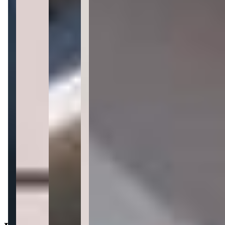
2 quartos
1 banheiro
1 banheiro
1 vaga
1 vaga
56 m² priv.
56 m² priv.
1.123m do mar
1.123m do mar