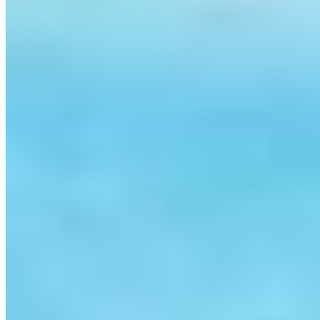
PortoUp: inteligência imobiliária para viver e investir com
segurança.
Links do site
Imóveis à venda
Imóveis para alugar
Quem somos