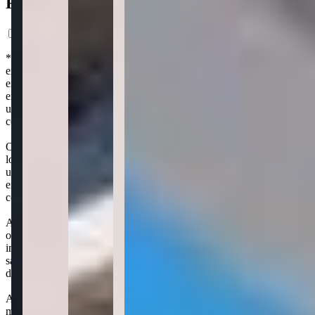
Ficha do Imóvel
*Preço estimado com base em análise de mercado, com caráter
exclusivamente informativo. Nos termos da lei nº 4.591/64, este
empreendimento somente poderá ser ofertado à venda a partir da
emissão do Registro da Incorporação. Os interessados em adquirir
unidades no futuro poderão formalizar o interesse através de um
contrato de reserva. As imagens são meramente ilustrativas.
O Spazio Haja Residencial, antigo projeto Residencial Crispim, está
localizado no bairro Tabuleiro dos Oliveiras, em Itapema. As
unidades variam de 2 quartos, com áreas entre 56 e 64 m². O
empreendimento possui uma fachada moderna e uma área de lazer
completa.
A área de lazer no rooftop fica a mais de 60 metros de altura e
oferece mais de 410 m². Os espaços incluem piscinas adulto e
infantil aquecidas, hidromassagem, praça do fogo, espaço gourmet,
sala de jogos, espaço gamer, coworking, brinquedoteca, pub, salão
de festas e academia.
Além disso, o Spazio Haja Residencial oferece áreas comuns
mobiliadas e decoradas, espera para sistemas de monitoramento,