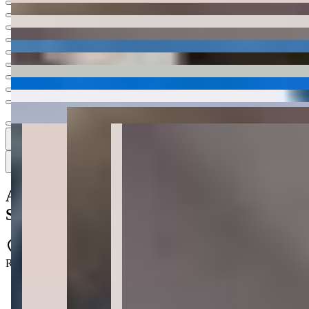
Ver todas
11
11
11 fotos
Mapa
Apartamento à venda no Condomínio
Spazio Haja Residencial
PRD-0458
Rua 720 - Tabuleiro dos Oliveiras - Itapema - SC - 88220-000
2 quartos