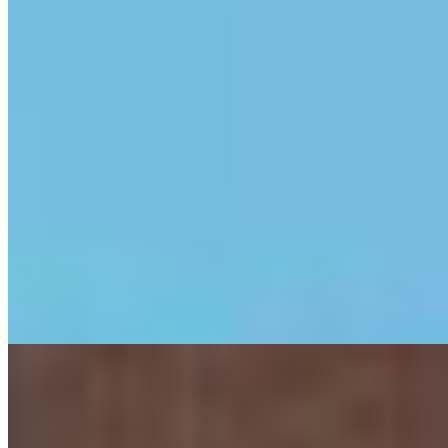
1 banheiro
1 banheiro
1 vaga
1 vaga
41 m² priv.
41 m² priv.
2.014m do mar
2.014m do mar
Apartamento à venda no Condomínio Torre Dell Pampa
R$
580.000
Ref:
PRD-0464