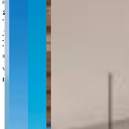
para compras de mercado e variedades, como o Koch e o Mercado Públi
🏖️ Características:
• Vista mar
📍 Localização:
• 250 m da praia
• 600 m da Praça da Paz
• 700 m da Farmácia Super Popular
📅 Entrega em dezembro 2026
Ver mais
Informações principais
Tipo do imóvel
:
Apartamento
Finalidade
:
Residencial
Operação
:
Venda
Status do imóvel
:
Usado