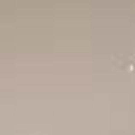
to somente poderá ser ofertado à venda a partir da emissão do
As imagens são meramente ilustrativas.
leta, com salão de festas, piscina e academia com vista para o mar,
 Tratando-se de paisagens e praias, o Centro também não deixa a
os Suspiros, um dos principais pontos turísticos de Itapema.
rar todo tipo de comércio, serviço e restaurantes, incluindo opções