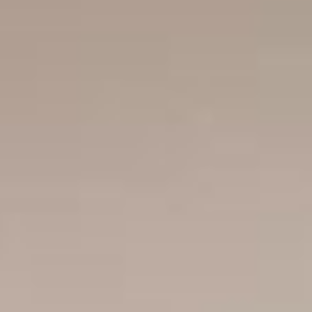
vamente informativo. Nos termos da lei nº 4.591/64, este empreendimen
uro poderão formalizar o interesse através de um contrato de reserva. 
quadra mar e a apenas 200 m da praia. Ele possui uma área de lazer comp
icional e o verdadeiro coração da cidade, conectando-a de Norte a Sul.
ém de ser cortado pelo Rio Vale Verde. Outro destaque por lá é a Ponte d
tir da emancipação do município, em 1962. Por isso, lá é possível encont