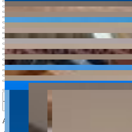
Ver todas
18
18
18 fotos
Mapa
Apartamento à venda no Condomínio Rive