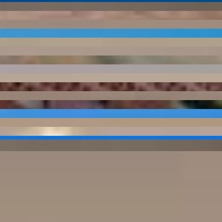
rside
PRD-0399