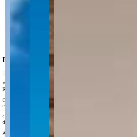
135 m² priv.
135 m² priv.
200m do mar
200m do mar
Ficha do Imóvel
*Preço estimado com base em análise de mercado, com caráter exclusi
Registro da Incorporação. Os interessados em adquirir unidades no fut
O Riverside é um projeto contemporâneo e sofisticado, localizado na 
espaço kids, pub, sauna, terraço e mais.
O Riverside fica no Centro de Itapema. O Centro é o bairro mais trad
desejar: ele abriga a Praia do Centro e o início da Praia do Canto, al
A região foi uma das primeiras a se desenvolver, principalmente a par