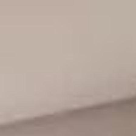
co de Itapema. Assim, investir ou morar na região é ter praticidade e