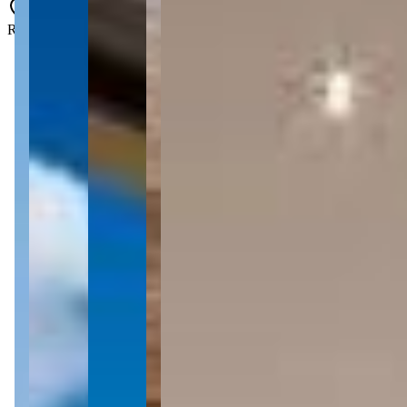
Rua 129 - Centro - Itapema - SC - 88220-000
3 quartos
3 quartos
Sendo 3 suítes
Sendo 3 suítes
3 banheiros
3 banheiros
2 vagas
2 vagas