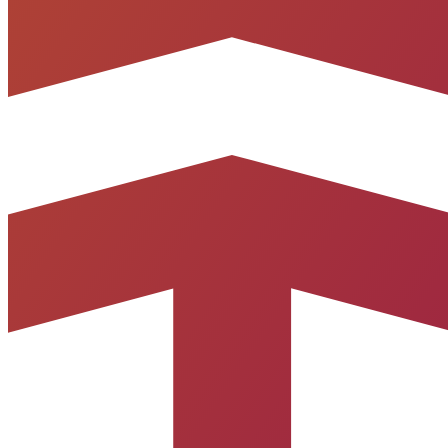
©
2026
-
PortoUp Investimentos Imobiliários
.
Todos os direitos
reservados.
Política de Privacidade
Termos de Uso
Desenvolvido por
CRM por