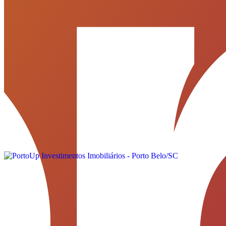
Quem somos
Localização
Fale conosco
Política de Privacidade
Termos de Uso
Onde estamos
PortoUp Investimentos Imobiliários - Porto Belo/SC
Porto Belo - SC
Ver localização