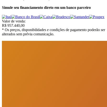
Simule seu financiamento direto em um banco parceiro
Valor de venda
:
R$
957.440,00
*
Os preços, disponibilidades e condições de pagamento poderão ser
alterados sem prévia comunicação.
PortoUp Investimentos Imobiliários
“
Olá, tudo bom? Somos da PortoUp Investimentos Imobiliários e
estamos aqui pra te ajudar!
”
Me chame no WhatsApp
Deixe uma mensagem
Agendar Visita
Imóveis similares
Você também vai curtir
Imóveis similares por bairro e características principais do imóvel.