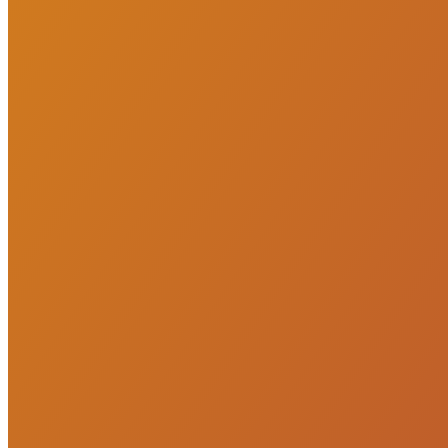
VEJA MAIS
Apartamento à venda no Condomínio La Brise - Bombas,
Bombinhas
R$
998.420
Ref:
APT-007
Bombas, Bombinhas
3 quartos
3 quartos
Sendo 2 suítes
Sendo 2 suítes