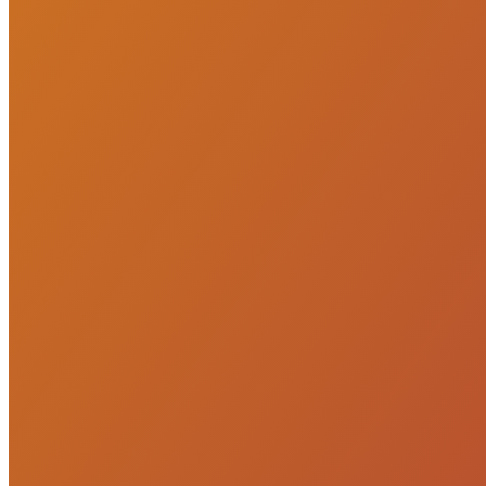
2 banheiros
2 banheiros
2 vagas
2 vagas
90 m² priv.
90 m² priv.
800m do mar
800m do mar
VEJA MAIS
Mais informações
Nossa marca