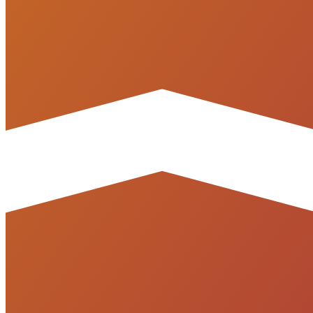
PortoUp: inteligência imobiliária para viver e investir com
segurança.
Links do site
Imóveis à venda
Imóveis para alugar