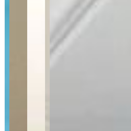
Sendo 3 suítes
Sendo 3 suítes
3 banheiros
3 banheiros
3 vagas
3 vagas
107 m² priv.
107 m² priv.
6.483m do mar
6.483m do mar