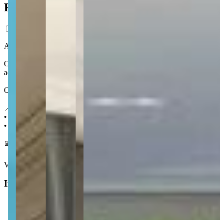
Ficha do Imóvel
Ao lado da Meia Praia, o Platinum Towers Residence se situa em uma 
O Platinum Towers Residence fica em Meia Praia, um dos bairros mais
ao seu redor.
Os preços dos apartamentos à venda no Platinum Towers Residence pa
📍 Localização:
• 550 m do Supermercado Myatã
• 1 km do Parque das Capivaras
📅 Entrega em dezembro 2025
Ver mais
Informações principais
Tipo do imóvel
:
Apartamento