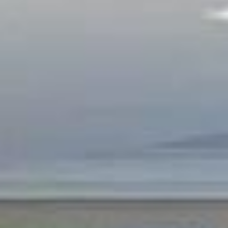
região tranquila, perfeito para quem quer uma vida calma, mas sem abr
 requisitados de Itapema. Morar lá é viver com os pés na areia e pode
rtem de R$ 1,56 milhão para planta de 3 quartos e 107 m².