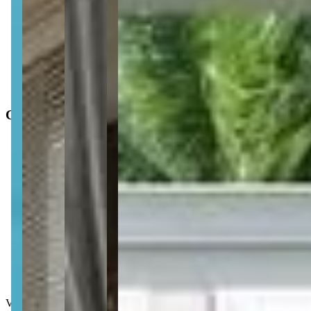
Finalidade
:
Residencial
Operação
:
Venda
Status do imóvel
:
Usado
Situação de ocupação
:
Desocupado
Características
Distância do mar
:
6.483m
Área privativa
:
107 m²
3
Dormitórios
3
Suítes
3
Banheiros
3
Vagas de garagem
Valor de venda
: