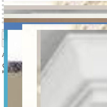
Ver todas
8
8
8 fotos
Mapa
Apartamento à venda no Condomínio Plat
Rua 317 B - Meia Praia - Itapema - SC
3 quartos
3 quartos