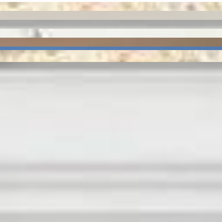
inum Towers Residence
PRD-0543