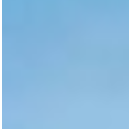
Ref:
PRD-0528
Centro, Itapema
1 quarto
1 quarto
1 banheiro
1 banheiro
1 vaga
1 vaga
45 m² priv.
45 m² priv.