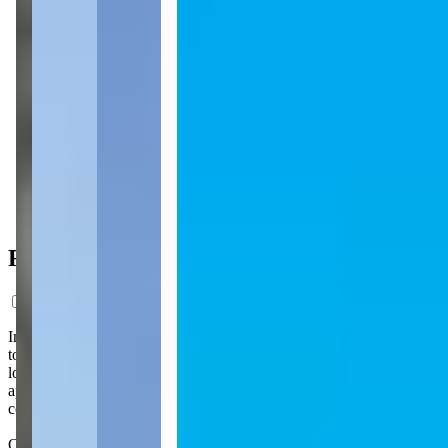
1 vaga
65 m² priv.
65 m² priv.
750m do mar
750m do mar
Ficha do Imóvel
Inspirado nas belas cidades italianas, o La Belle Residence traz um
toque de elegância e exclusividade aos seus dias com uma
localização privilegiada. A 750 m do mar, o empreendimento tem
apartamentos de 65 e 66 m², com 2 quartos, living integrado,
cozinha, área de serviço e sacada com churrasqueira.
O La Belle Residence está localizado em Perequê, o principal bairro