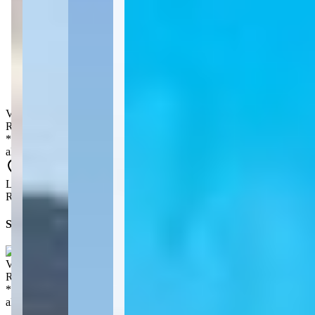
2
Dormitórios
2
Suítes
2
Banheiros
1
Vagas de garagem
Valor de venda
:
R$
860.000,00
*
Os preços, disponibilidades e condições de pagamento poderão ser
alterados sem prévia comunicação.
Localização aproximada
Rua Governador Celso Ramos - Centro - Itapema - SC
Simule seu financiamento direto em um banco parceiro
Valor de venda
:
R$
860.000,00
*
Os preços, disponibilidades e condições de pagamento poderão ser
alterados sem prévia comunicação.