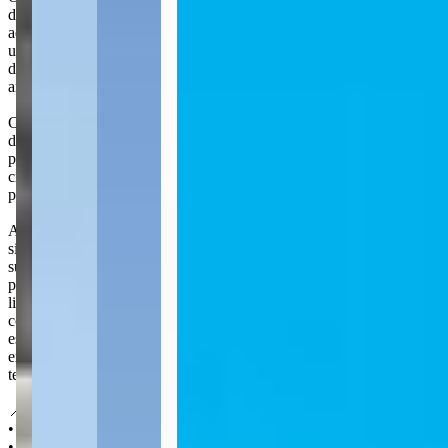
de Porto Belo. Procurado por sua tranquilidade e praticidade de
acesso, Perequê possui uma das praias mais belas da região, com
uma faixa de areia extensa e bem arborizada. O bairro está a 4 km
do Centro da cidade e fica ao lado da Meia Praia, em Itapema,
ambos separados apenas pelo Rio Perequê.
Com grande potencial de valorização, a região tem recebido
diversos investimentos públicos e privados, como o Master Plan, um
planejamento físico-espacial de Porto Belo, que busca revitalizar a
cidade e a orla e que promete atrair mais turistas e maior circulação
para a região.
A Kalani Empreendimentos, fundada em 1994 e inspirada no
significado havaiano de céu, destaca-se no mercado imobiliário pela
sua abordagem séria e comprometida em cada projeto. Com
profissionais altamente qualificados e o uso de materiais de primeira
linha, além de tecnologia de ponta, a empresa evolui
constantemente, aprimorando seus conhecimentos. Reconhecendo a
especificidade do processo de construção, a Kalani investe em
excelência em todas as fases do empreendimento, desde a seleção do
terreno até a entrega final.
📍 Localização:
• 550 m do Supermercado Myatã
• 600 m da Farmácia Perequê