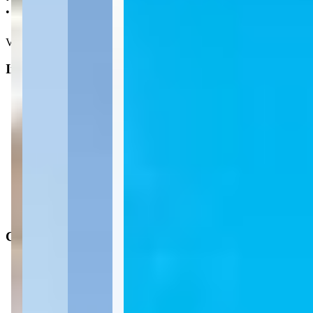
• 750 m da Praia do Perequê
Ver mais
Informações principais
Tipo do imóvel
:
Apartamento
Finalidade
:
Residencial
Operação
:
Venda
Status do imóvel
:
Usado
Situação de ocupação
:
Desocupado
Características
Distância do mar
:
750m
Área privativa
:
65 m²