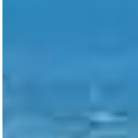
sac@portoupimoveis.com.br
Redes sociais
©
2026
-
PortoUp Investimentos Imobiliários
.
Todos os direitos
reservados.
Política de Privacidade
Termos de Uso
Desenvolvido por
CRM por