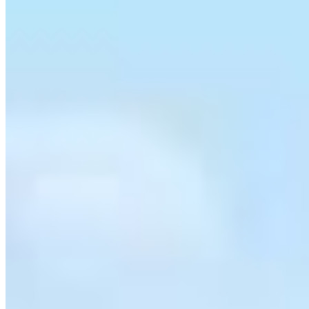
VEJA MAIS
Mais informações
Nossa marca
PortoUp: inteligência imobiliária para viver e investir com
segurança.
Links do site