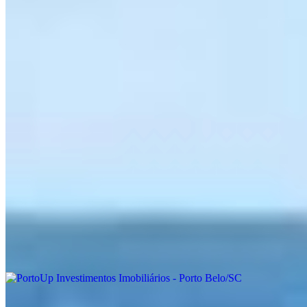
Imóveis à venda
Imóveis para alugar
Quem somos
Localização
Fale conosco
Política de Privacidade
Termos de Uso
Onde estamos
PortoUp Investimentos Imobiliários - Porto Belo/SC