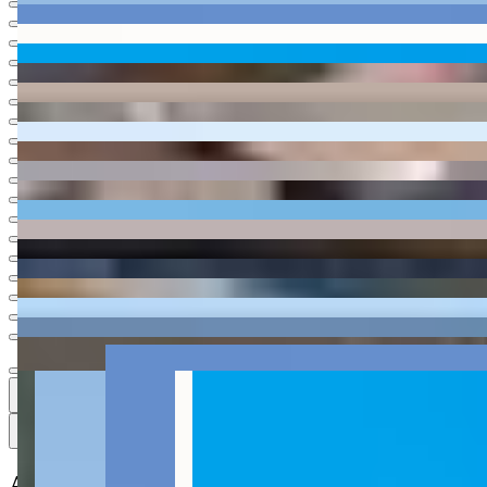
Ver todas
20
20
20 fotos
Mapa
Apartamento à venda no Condomínio La