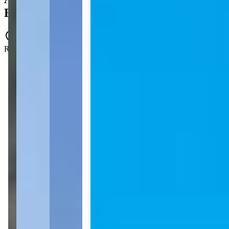
Belle Residence
PRD-0323
Rua Governador Celso Ramos - Centro - Itapema - SC
2 quartos
2 quartos
Sendo 2 suítes
Sendo 2 suítes
2 banheiros
2 banheiros
1 vaga