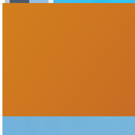
PortoUp Investimentos Imobiliários
“
Olá, tudo bom? Somos da PortoUp Investimentos Imobiliários e
estamos aqui pra te ajudar!
”
Me chame no WhatsApp
Deixe uma mensagem
Agendar Visita
Imóveis similares
Você também vai curtir
Imóveis similares por bairro e características principais do imóvel.
VEJA MAIS
Apartamento à venda no Condomínio Flats For Seasons
R$
930.000