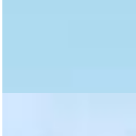
2 banheiros
2 vagas
2 vagas
87 m² priv.
87 m² priv.
71m do mar
71m do mar
Apartamento à venda no Condomínio Firenze Tower
R$
710.000
Ref:
PRD-0144
Centro, Itapema