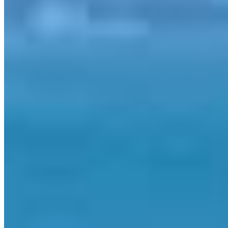
Porto Belo - SC
Ver localização
Entre em contato
Atendimento Geral
(47) 3430-0313
Atendimento Geral
atendimento@portoupimoveis.com.br
Relacionamento com Cliente