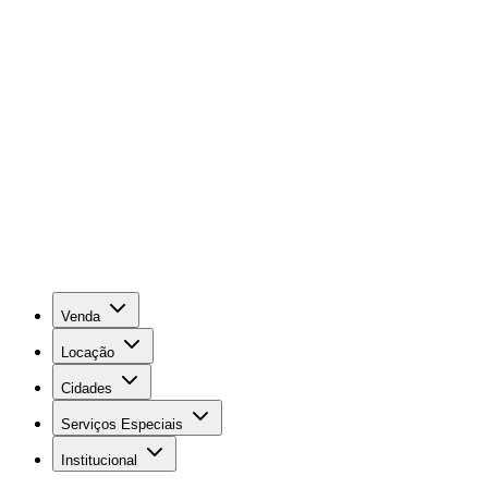
Venda
Locação
Cidades
Serviços Especiais
Institucional