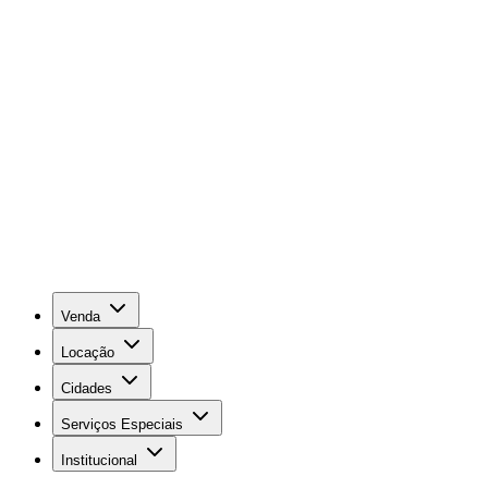
Venda
Locação
Cidades
Serviços Especiais
Institucional