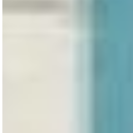
PortoUp: inteligência imobiliária para viver e investir com
segurança.
Links do site
Imóveis à venda
Imóveis para alugar
Quem somos
Localização