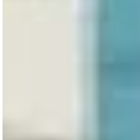
2 vagas
105 m² priv.
105 m² priv.
200m do mar
200m do mar
VEJA MAIS
Mais informações
Nossa marca