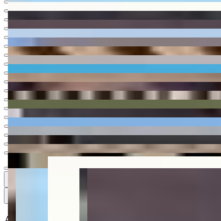
Ver todas
20
20
20 fotos
Mapa
Apartamento à venda no Condomínio