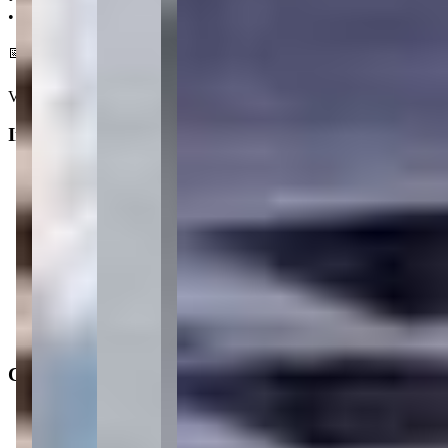
• 600 m da Ponte dos Suspiros
📅 Entrega em dezembro 2028
Ver mais
Informações principais
Tipo do imóvel
:
Apartamento
Finalidade
:
Residencial
Operação
:
Venda
Status do imóvel
:
Usado
Situação de ocupação
:
Desocupado
Características
Distância do mar
:
450m