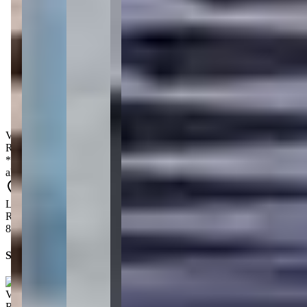
Área privativa
:
141 m²
3
Dormitórios
3
Suítes
3
Banheiros
2
Vagas de garagem
Valor de venda
:
R$
2.840.000,00
*
Os preços, disponibilidades e condições de pagamento poderão ser
alterados sem prévia comunicação.
Localização aproximada
Rua Governador Celso Ramos - Canto da Praia - Itapema - SC -
88220-000
Simule seu financiamento direto em um banco parceiro
Valor de venda
:
R$
2.840.000,00