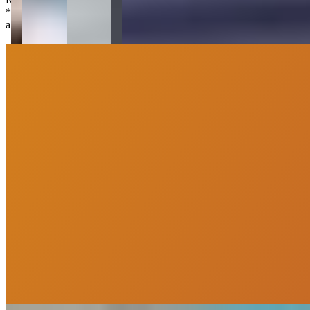
*
Os preços, disponibilidades e condições de pagamento poderão ser
alterados sem prévia comunicação.
PortoUp Investimentos Imobiliários
“
Olá, tudo bom? Somos da PortoUp Investimentos Imobiliários e
estamos aqui pra te ajudar!
”
Me chame no WhatsApp
Deixe uma mensagem
Agendar Visita
Imóveis similares
Você também vai curtir
Imóveis similares por bairro e características principais do imóvel.
VEJA MAIS