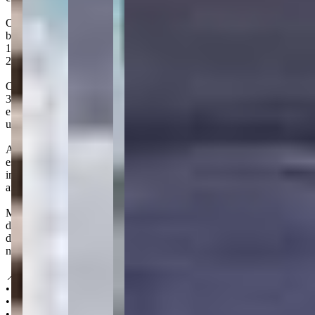
O Gran Città, idealizado pela Construtora Città, está localizado no
bairro Centro, Itapema. Com unidades de 3 e 5 quartos e áreas de
141 a 285 m², o empreendimento possui 55 pavimentos e mais de
28.446,14 m² de área construída.
Os apartamentos contam com amplas esquadrias, pé-direito de
3,20m nos tipos e 4,20m no penthouse, espera para aspiração central
e vagas com ponto para carro elétrico. O empreendimento oferece
uma área de lazer no rooftop com vista panorâmica.
A área de lazer inclui churrasqueiras, brinquedoteca, academia,
espaço gourmet, miniquadra, piscinas adulto, aquecida, coberta e
infantil, playground, sala de jogos, salão de festas, sauna e spa. Há
ainda deck molhado, fireplace, hall de entrada, pet place e solarium.
Morar em um refúgio natural e de quebra ter uma vista exuberante
de Itapema faz parte do dia a dia dos dos moradores do bairro Canto
da Praia. O Gran Città fica nessa região, que, além das belezas
naturais, abriga as principais marinas de Itapema.
📍 Localização:
• 55 pavimentos e 190 m de altura
• 450 m do mar
• 600 m do Supermercado Koch