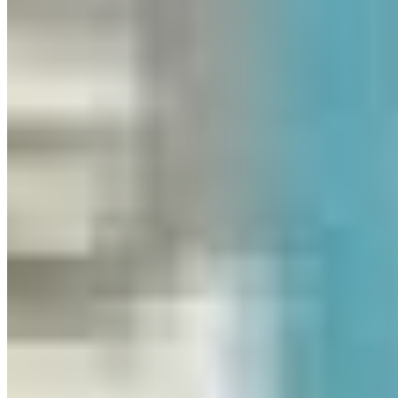
Apartamento à venda no Condomínio Sage Exclusive
R$
2.880.000
Ref:
PRD-0506
Canto da Praia, Itapema
3 quartos
3 quartos
Sendo 3 suítes
Sendo 3 suítes
3 banheiros
3 banheiros
2 vagas