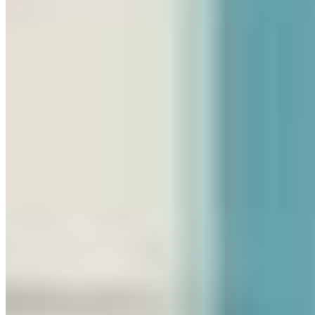
(47) 3430-0313
Atendimento Geral
atendimento@portoupimoveis.com.br
Relacionamento com Cliente
sac@portoupimoveis.com.br
Redes sociais
©
2026
-
PortoUp Investimentos Imobiliários
.
Todos os direitos
reservados.
Política de Privacidade
Termos de Uso
Desenvolvido por