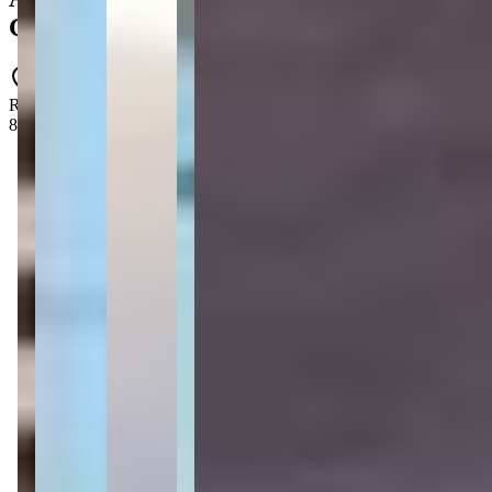
Gran Città
PRD-0439
Rua Governador Celso Ramos - Canto da Praia - Itapema - SC -
88220-000
3 quartos
3 quartos
Sendo 3 suítes
Sendo 3 suítes
3 banheiros
3 banheiros