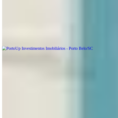
Fale conosco
Política de Privacidade
Termos de Uso
Onde estamos
PortoUp Investimentos Imobiliários - Porto Belo/SC
Porto Belo - SC
Ver localização
Entre em contato
Atendimento Geral