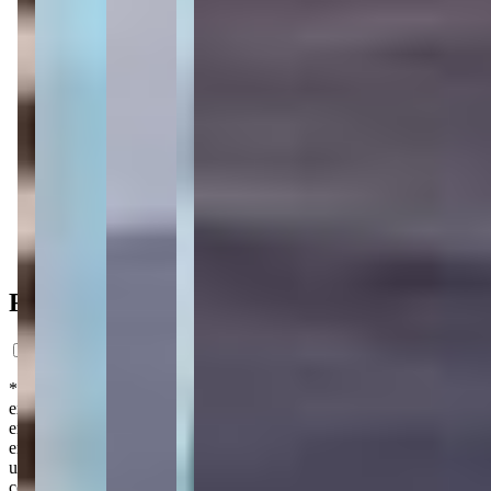
2 vagas
2 vagas
141 m² priv.
141 m² priv.
450m do mar
450m do mar
Ficha do Imóvel
*Preço estimado com base em análise de mercado, com caráter
exclusivamente informativo. Nos termos da lei nº 4.591/64, este
empreendimento somente poderá ser ofertado à venda a partir da
emissão do Registro da Incorporação. Os interessados em adquirir
unidades no futuro poderão formalizar o interesse através de um
contrato de reserva. As imagens são meramente ilustrativas.