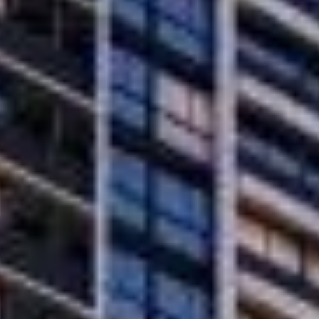
 torre única com 28 pavimentos. O projeto prevê 6 andares exclusivos 
s como academia, spa, brinquedoteca, minimercado, espaço gourmet e 3 s
to Belo, conhecido pela tranquilidade e fácil acesso. A apenas 900 met
0 metros do Supermercado Myatã e próximo à Meia Praia, em Itapema, se
 acesso rápido a serviços essenciais e ao movimento da cidade. Além di
 a orla, Perequê tem se destacado pelo potencial de valorização e infra