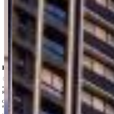
2 vagas
34 m² priv.
34 m² priv.
400m do mar
400m do mar
Ficha do Imóvel
*Preço estimado com base em análise de mercado, com caráter exclusi
Registro da Incorporação. Os interessados em adquirir unidades no fut
O Excelsior é um empreendimento idealizado pela Ecalthi no bairro P
apartamentos de 2 quartos. As unidades contam com 1 ou 2 vagas de