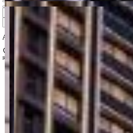
3
3 fotos
Mapa
Apartamento à venda no Condomínio Exce
Rua David Cota - Perequê - Porto Belo - SC - 88210-000
1 quarto
1 quarto
1 banheiro
1 banheiro
2 vagas