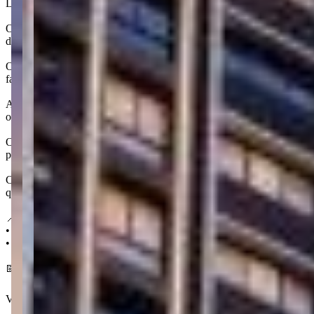
Localizado a 900 metros da Praia de Perequê, o Excelsior possui uma
O prédio dispõe de um pavimento exclusivo de lazer, com áreas comun
das áreas de lazer em breve.
O Excelsior está situado no bairro Perequê, o principal bairro de Por
faixas de areia mais extensas e arborizadas da região.
A localização também oferece praticidade no dia a dia, estando a 30
opções de comércio e lazer com facilidade.
O bairro está a cerca de 4 km do Centro de Porto Belo, o que garante
para momentos ao ar livre e contato com a natureza.
Com investimentos como o Master Plan, que visa revitalizar a cidade e
quem busca qualidade de vida e praticidade.
📍 Localização:
• 900 m da Praia de Perequê
• 300 m do Supermercado Myatã
📅 Entrega em dezembro 2032
Ver mais