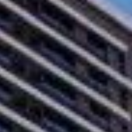
to somente poderá ser ofertado à venda a partir da emissão do
As imagens são meramente ilustrativas.
 metragens entre 34 e 65 m², além de opções com suíte nos