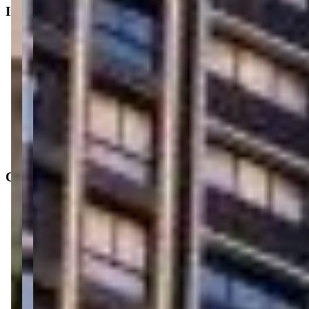
Informações principais
Tipo do imóvel
:
Apartamento
Finalidade
:
Residencial
Operação
:
Venda
Status do imóvel
:
Usado
Situação de ocupação
:
Desocupado
Características
Distância do mar
:
400m
Área privativa
:
34 m²
1
Dormitório
1
Banheiro
2