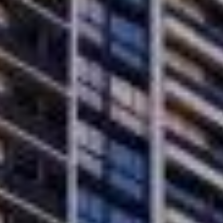
vamente informativo. Nos termos da lei nº 4.591/64, este empreendimen
uro poderão formalizar o interesse através de um contrato de reserva. 
erequê, em Porto Belo. Ele oferece apartamentos de 1 a 2 quartos, com
 garagem.