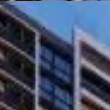
lsior
PRD-0136