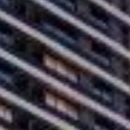
para garagem.
alões de festas. A construtora ainda vai divulgar todos os detalhes
ros da Praia de Perequê, o empreendimento permite aproveitar uma das
parada apenas pelo Rio Perequê. Assim, é possível acessar diferentes
sso, o Parque Lagoa do Perequê fica a 2 km, sendo uma alternativa
estrutura em crescimento, tornando-se uma escolha interessante para