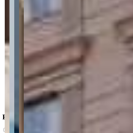
2 banheiros
2 banheiros
1 vaga
1 vaga
79 m² priv.
79 m² priv.
600m do mar
600m do mar
Ficha do Imóvel