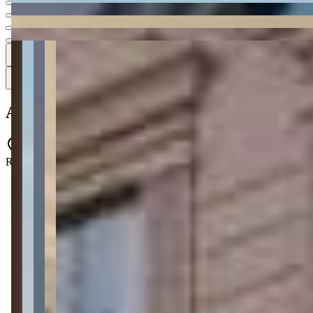
5
5 fotos
Mapa
Apartamento à venda no Condomínio Efra
Rua 304 - Meia Praia - Itapema - SC - 88220-000
2 quartos
2 quartos
Sendo 2 suítes
Sendo 2 suítes