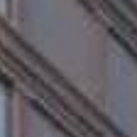
to somente poderá ser ofertado à venda a partir da emissão do
As imagens são meramente ilustrativas.
ivacidade com apenas um apartamento por andar. As unidades têm 2
lanato 80x80, piso vinílico nas suítes, cerâmica nas áreas molhadas
s, serviços e à orla. A apenas 600 m do mar, a região atrai tanto
70 m, e a Panvel, a 500 m.
tronômicas no entorno.