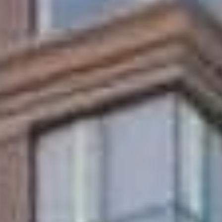
vamente informativo. Nos termos da lei nº 4.591/64, este empreendimen
uro poderão formalizar o interesse através de um contrato de reserva. 
to da Asael com torre única e 10 andares residenciais, oferecendo pr
9 e 212 m².
ndicionado split, preparação para água quente e acabamentos como porce
 garagem.
hall de entrada decorado como diferencial.
dos bairros mais movimentados de Itapema, com fácil acesso a comércio
 20 m, e o Myatã, a 1,6 km, além de farmácias como a Agrafarma, a 1
 proximidades, ambos a menos de 400 m, oferecendo boas opções gas
como o Colégio Unificado, a 600 m.