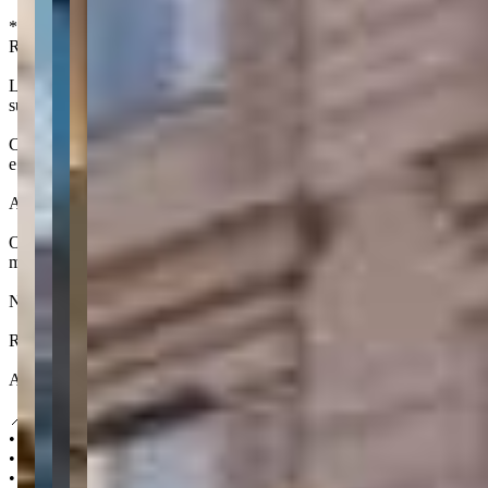
*Preço estimado com base em análise de mercado, com caráter exclusi
Registro da Incorporação. Os interessados em adquirir unidades no fut
Localizado em Itapema, na Meia Praia, o Efraim Residence é um proje
suítes, lavabo, living, área de serviço e metragens que variam entre 7
Cada apartamento conta com churrasqueira a carvão, ponto para ar-co
e acabamento em gesso. Todas as unidades também tem uma vaga de
A 600 m da praia, o empreendimento traz um estilo neoclássico e tem 
O empreendimento Efraim Residence está localizado na Meia Praia, um 
moradores quanto investidores.
Nos arredores, há opções próximas de supermercados, como o Koch, a
Restaurantes como o Smoke House e o Ohana Sushi também estão nas
A região ainda conta com academia a 350 m e instituições de ensino 
📍 Localização:
• Apartamentos de 2 quartos a 600 m do mar na Meia Praia
• 600 m da Meia Praia
• 20 m do Supermercado Koch