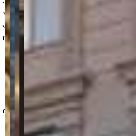
• 170 m da Agrafarma Itapema
📅 Entrega em dezembro 2026
Ver mais
Informações principais
Tipo do imóvel
:
Apartamento
Finalidade
:
Residencial
Operação
:
Venda
Status do imóvel
:
Usado
Situação de ocupação
:
Desocupado
Características
Distância do mar
:
600m
Área privativa
: