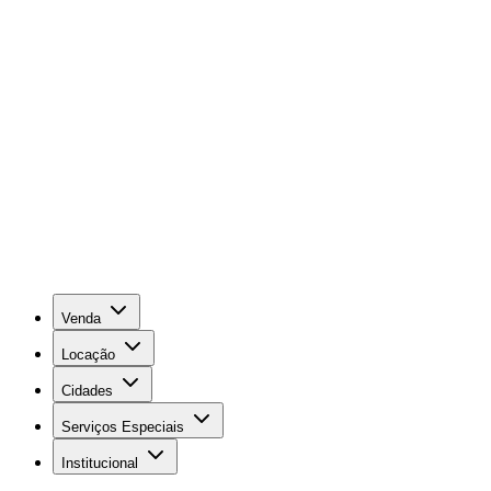
Venda
Locação
Cidades
Serviços Especiais
Institucional