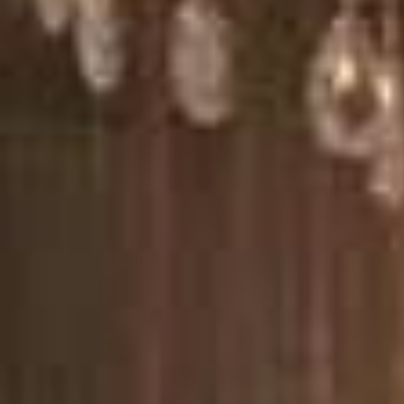
e tecnologia de ponta, incluindo câmeras de monitoramento e sensores
utomação.
ntir conforto e sofisticação em cada detalhe, desde as áreas de lazer 
ão que combina a beleza da praia com a praticidade urbana. Estendendo
comerciais, como a Nereu Ramos, oferecendo um estilo de vida similar 
a e a praia mais procurada de Itapema. O bairro é reconhecido por sua 
m de orla.
ema, com lançamentos imobiliários de alto padrão. Os empreendimentos 
ra importantes serviços, incluindo as principais escolas, redes de sup