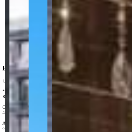
3 vagas
205 m² priv.
205 m² priv.
4.760m do mar
4.760m do mar
Ficha do Imóvel
*Preço estimado com base em análise de mercado, com caráter exclusi
Registro da Incorporação. Os interessados em adquirir unidades no fut
O CNA Latitude é um empreendimento idealizado pela CNA, localizado
4 vagas de garagem.
A área de lazer conta com piscina interna e externa, aquecidas e co
como pet place, playground e espaço teen.