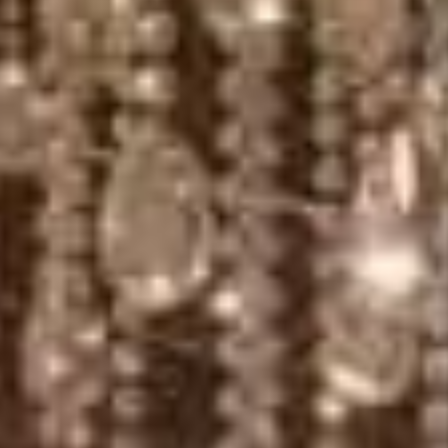
to somente poderá ser ofertado à venda a partir da emissão do
As imagens são meramente ilustrativas.
tos, com áreas privativas que variam de 205 a 477 m², além de 3 a
a equipada e sala de jogos. O empreendimento também inclui opções