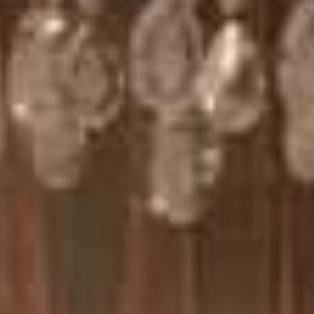
 de presença nas áreas comuns. Além disso, os apartamentos possuem
até as unidades habitacionais, que contam com janelas acústicas e
-se até a BR-101 e englobando os bairros Castelo Branco e
ao de Balneário Camboriú.
qualidade de vida, com infraestrutura completa para prática de
aqui oferecem plantas espaçosas, grandes áreas de lazer e elevadores
ermercados como Koch e Ofertão, e shoppings como Andorinha e Russi &