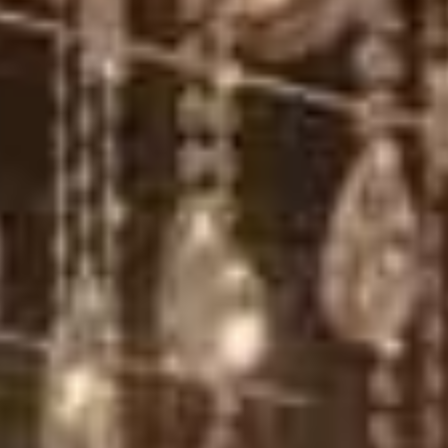
vamente informativo. Nos termos da lei nº 4.591/64, este empreendimen
uro poderão formalizar o interesse através de um contrato de reserva. 
 no bairro Meia Praia, em Itapema. As unidades possuem de 4 a 5 quar
m tratamento de ozônio, além de espaços como salão de festas, academi