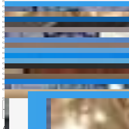
Ver todas
20
20
20 fotos
Mapa
Apartamento à venda no Condomínio CNA