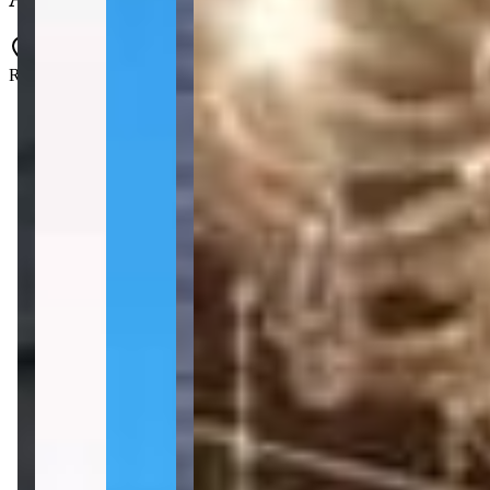
Rua 249 - Meia Praia - Itapema - SC
4 quartos
4 quartos
Sendo 4 suítes
Sendo 4 suítes
4 banheiros
4 banheiros
3 vagas