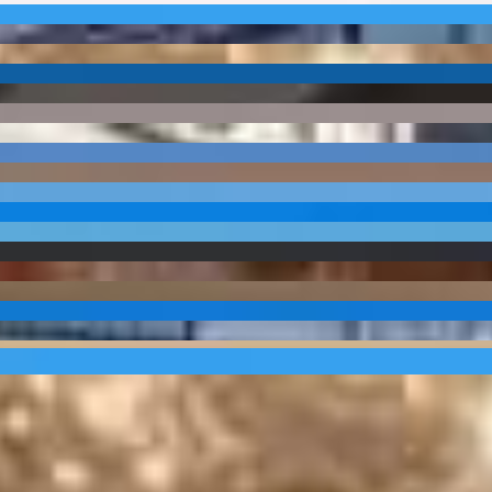
 Latitude
PRD-0468