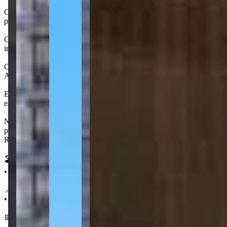
O projeto oferece infraestrutura moderna com sistemas de segurança 
persianas automatizadas, fechadura eletrônica e infraestrutura para a
Com acabamento de alto padrão, o CNA Latitude foi projetado para gara
infraestrutura para ar-condicionado.
O CNA Latitude está localizado na Meia Praia, em Itapema, uma regi
Andorinha, a Meia Praia se destaca por suas ruas largas e avenidas 
Este bairro proporciona aos moradores uma variedade gastronômica ric
esportes, ciclovia, academias ao ar livre e quadras ao longo dos 4,5 k
No aspecto imobiliário, Meia Praia é um dos principais polos de Itap
privativos, agregando valor e sofisticação. O bairro também concent
Russi.
🏖️ Características:
• Frente mar
📍 Localização:
• 400 m do Shopping Russi & Russi
📅 Entrega em dezembro 2029