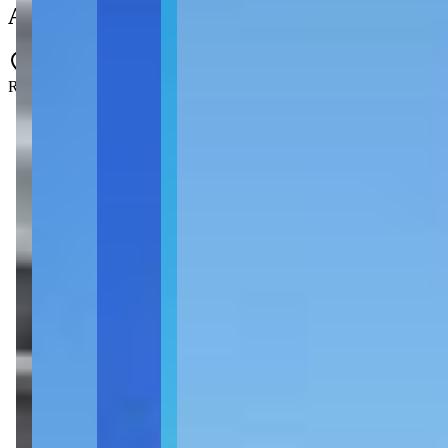
Apartamento à venda no Condomínio Cha
Rua 438 - Morretes - Itapema - SC
2 quartos
2 quartos
Sendo 2 suítes
Sendo 2 suítes
2 banheiros
2 banheiros
1 vaga