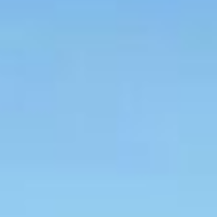
vamente informativo. Nos termos da lei nº 4.591/64, este empreendimen
uro poderão formalizar o interesse através de um contrato de reserva. 
á localizado no bairro Morretes, em Itapema. Os apartamentos têm entr
1º e 22º andares do edifício. As instalações incluem uma piscina para 