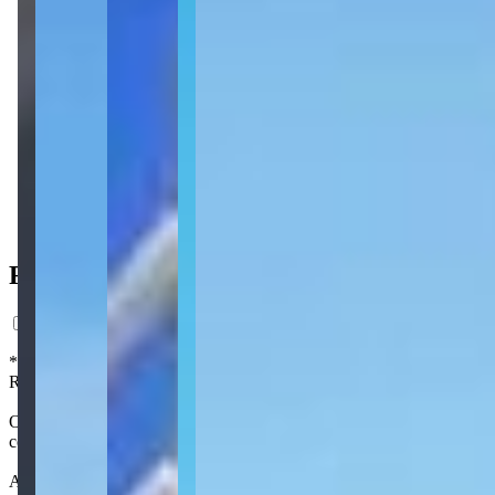
1 vaga
62 m² priv.
62 m² priv.
4.335m do mar
4.335m do mar
Ficha do Imóvel
*Preço estimado com base em análise de mercado, com caráter exclusi
Registro da Incorporação. Os interessados em adquirir unidades no fut
O Charming Residence, um projeto da construtora Klein da Palma, est
com espera para ar-condicionado split, gás central e vaga de garagem.
A área de lazer do empreendimento se situa no Rooftop, ocupando os 2