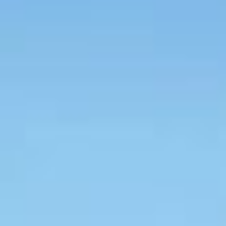
to somente poderá ser ofertado à venda a partir da emissão do
As imagens são meramente ilustrativas.
e 62 e 70 m² e contam com duas suítes. Cada unidade é projetada
adultos e outra para crianças, um deck, um espaço para preparo de