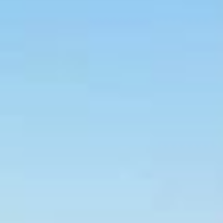
so, o prédio oferece vista para a praia e para o centro da cidade.
mbientes de estar e jantar. O hall de entrada e as áreas de lazer são
rsas opções de comércio e serviços, incluindo supermercados,
er todo tipo de conveniência perto de casa. A região tem
 e escolas de fácil alcance.