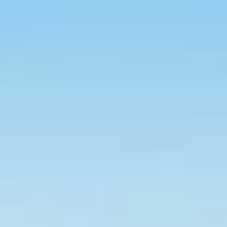
ra, uma praça de fogo, uma brinquedoteca e uma sala de jogos. Além dis
s os ambientes, porcelanato nos pisos e espaço para churrasqueira nos a
 Praia de Itapema. Além disso, o empreendimento está rodeado por dive
a. É procurado por quem busca o sossego, mas também não abre mão de t
 opções comerciais e oferece a seus residentes farmácias, lojas, mercados