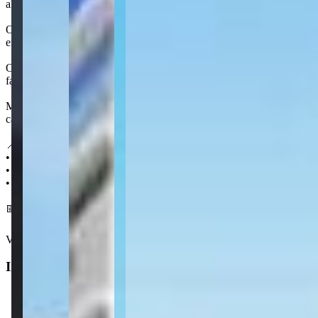
alimentos, um salão de festas, uma academia com controle de temperatu
O projeto ainda incorpora características como gesso rebaixado em todo
entregues mobiliados e climatizados.
O Charming Residence fica no Morretes e está a 1 km de distância da
farmácias, restaurantes e postos de gasolina.
Morretes é conhecido por ser um bairro bastante tranquilo de Itapem
características residenciais e é pouco verticalizada, sendo rodeada por
📍 Localização:
• 1 km da praia
• 700 m do Supermercado Koch
• 350 m da Farmácia Preço Popular
📅 Entrega em dezembro 2027
Ver mais
Informações principais
Tipo do imóvel
:
Apartamento