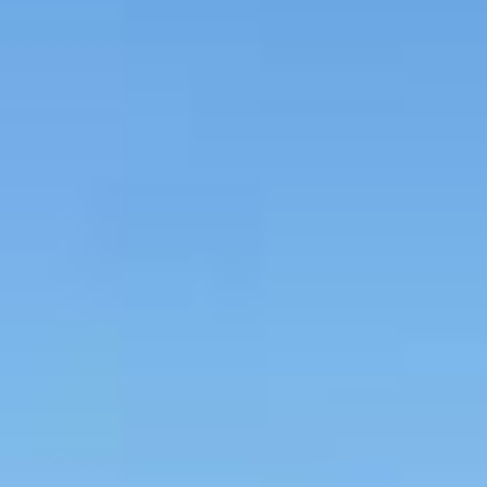
rming Residence
PRD-0394