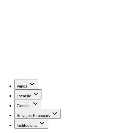
Venda
Locação
Cidades
Serviços Especiais
Institucional